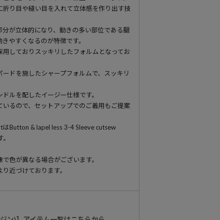
に折り目や縫い目を入れて立体感を作り出す技
部分が立体的になり、動きの多い部位である腿
動きやすくなるのが特徴です。
採用しておりスッキリしたフォルムとなってお
パードを施したシャープフォルムで、スッキリ
。
ンドルを配したイージー仕様です。
開しているので、セットアップでのご着用もご提案
ton & lapel less 3-4 Sleeve cutsew
です。
像で色が異なる場合がございます。
より近づけております。
マージン)】アイテム一覧はこちらから