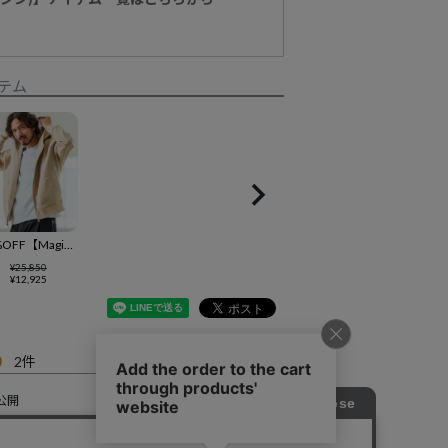
テム
50%OFF【Magine(マージン)】Cotton Jacquard Stretch Fabric Hooded Blouson フーデッドブルゾン(MGN-251-019)
¥
25,850
¥
12,925
0
2
公開