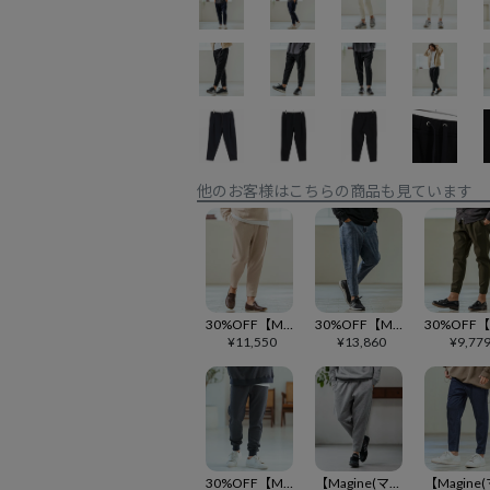
他のお客様はこちらの商品も見ています
30%OFF【Magine(マージン)】Waffle Fabric Tapered Pants テーパードパンツ(MGN-251-014)
30%OFF【Magine(マージン)】Stretch Denim Darts Design Tapered Pants デニムパンツ(MGN-251-024)
¥
11,550
¥
13,860
¥
9,77
30%OFF【Magine(マージン)】Geometry Jacquard Jogger Pants ジョガーパンツ(MGN-242-022)
【Magine(マージン)】Double Knit Tapered Pants テーパードパンツ(MGN-253-015)