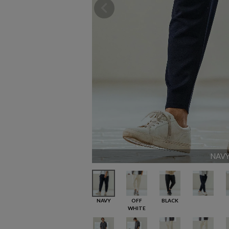
NAV
NAVY
OFF
BLACK
WHITE