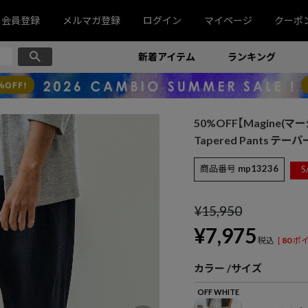
会員登録
メルマガ登録
ログイン
マイページ
クーポ
新着アイテム
ランキング
50%OFF【Magine(マージン
Tapered Pants テー
商品番号
mp13236
S
¥
15,950
¥
7,975
税込
[
80
ポイ
カラー
サイズ
OFF WHITE