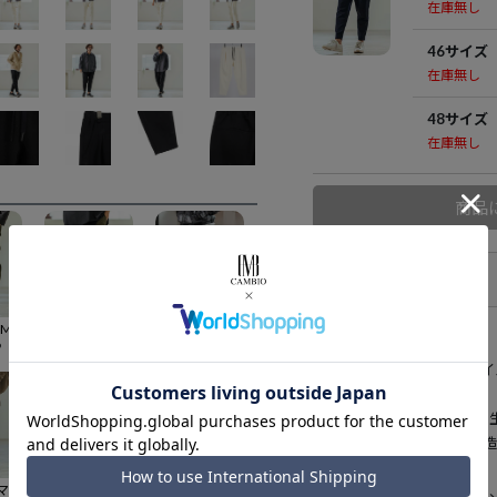
在庫無し
46サイズ
在庫無し
48サイズ
在庫無し
商品
アイテム説明
30%OFF【Magine(マージン)】Super Stretch Twill Tapered Pants テーパードパンツ(MGN-251-029)
30%OFF【Magine(マージン)】C-N Stretch Fabric Cargo Design Jogger Pants カーゴデザインジョガーパンツ(MGN-251-018)
【Magine(マージン)】Surf Knit Fabric Tapered Pants テーパードパンツ(MGN-253-005)
9
¥
10,472
¥
14,850
181cmのモデルが46サ
表面感のあるカットソー
空気を含むような2重構
な生地です。
【Magine(マージン)】Rayon Blend Denim Easy Ankle Tapered Pants テーパードパンツ(MGN-261-016)
【Magine(マージン)】Textured Poly Knit Stretch Easy Tapered Pants イージーテーパードパンツ(MGN-261-035)
【Magine(マージン)】Double Cloth Tapered Pants テーパードパンツ(MGN-253-022)
それ故に、肌触りが良く