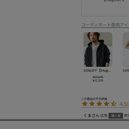
コーディネート使用アイ
30%OFF【Magine(マージン)】Fraise Stitch 3-4 Sleeve Zip Up Hoodie ジップアップフードパーカ(MGN-251-031)
¥
17,600
¥
12,320
4.5
くま
19
非
購入者
投稿日
2025/06/14