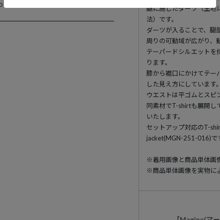
0
¥
15,950
¥
14,300
腿に施したダーツ（生地
法）です。
ダーツが入ることで、腿
周りの可動域が広がり、
テーパードシルエットを
ります。
膝から裾口にかけてテー
した見え方にしています
ウエストは平ゴムとスピ
同素材でT-shirtも展
いたします。
セットアップ対応のT-shirtはBut
jacket(MGN-251-016)
※着用画像と商品単体画
※商品単体画像を実物に
【Magine(