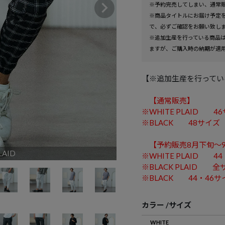
※予約完売してしまい、通常
※商品タイトルにお届け予定
で、必ずご確認をお願い致し
※追加生産を行っている商品
ますが、ご購入時の納期が適
【※追加生産を行ってい
【通常販売】
※WHITE PLAID 4
※BLACK 48サイズ
【予約販売8月下旬～
LAID
W
※WHITE PLAID 4
※BLACK PLAID 全
※BLACK 44・46サ
カラー
サイズ
WHITE