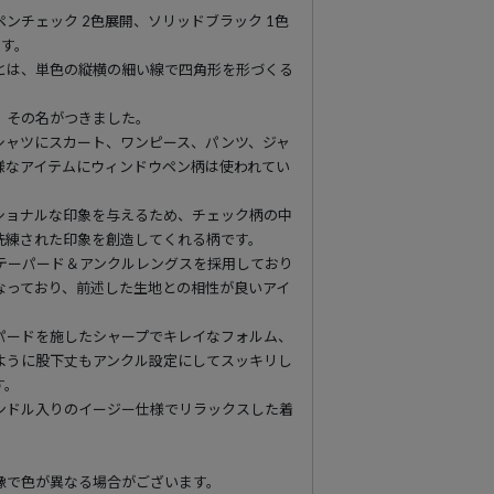
ンチェック 2色展開、ソリッドブラック 1色
ます。
とは、単色の縦横の細い線で四角形を形づくる
。
、その名がつきました。
シャツにスカート、ワンピース、パンツ、ジャ
様なアイテムにウィンドウペン柄は使われてい
ショナルな印象を与えるため、チェック柄の中
洗練された印象を創造してくれる柄です。
テーパード＆アンクルレングスを採用しており
なっており、前述した生地との相性が良いアイ
パードを施したシャープでキレイなフォルム、
ように股下丈もアンクル設定にしてスッキリし
す。
ンドル入りのイージー仕様でリラックスした着
像で色が異なる場合がございます。