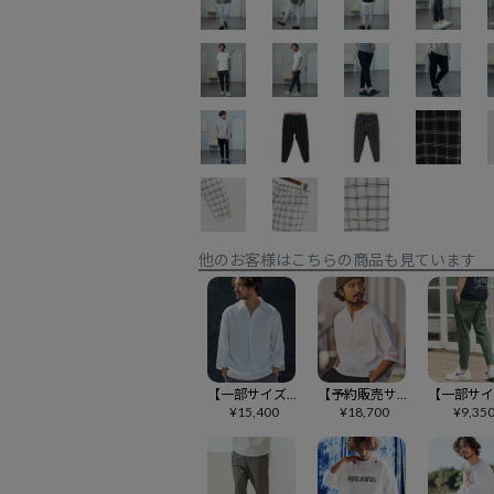
他のお客様はこちらの商品も見ています
【一部サイズカラー予約販売9月中旬～下旬入荷】【Magine(マージン)】Skipper & pullover design 3-4 Sleeve shirt シャツ(MGN-241-2-017)
【予約販売サイズ・カラーにより納期異なる】【felkod(フィルコッド)】Key Neck Over Size Tee Tシャツ(F23N130)
¥
15,400
¥
18,700
¥
9,35