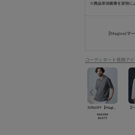
※商品単体画像を実物に
【Magine(
コーディネート使用アイ
50%OFF【Magine(マージン)】dobby Jacquard short-sleeve skipper design poloshirt ポロシャツ(MGN-241-2-009)
¥
13,750
¥
6,875