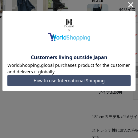
BLACK
44サイズ
残りわずか
【予約販売8月下旬～9月上旬入荷】【CAMBIO(カンビオ)】キーネックパイル7分袖カットソー(CMB-R0192)
【CAMBIO(カンビオ)】Cotton Rayon Brushed KIMONO Like Gown ガウン(A53325cmb)
【CAMBIO(カンビオ)】Accordion Jacquard Denim Wide Straight Pants ワイドストレートパンツ(A35324cmb)
0
¥
12,980
¥
12,980
46サイズ
残りわずか
48サイズ
残りわずか
商品
アイテム説明
181cmのモデルが46サ
ストレッチ性に富んだ程
です。