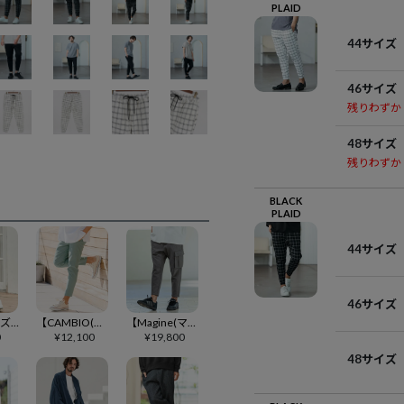
PLAID
44サイズ
46サイズ
残りわずか
48サイズ
残りわずか
BLACK
PLAID
44サイズ
46サイズ
【一部サイズカラー予約販売8月下旬～9月上旬入荷】【CAMBIO(カンビオ)】Stretch Saruel Tight Tapered Pants サルエルパンツ(89BA-023-cmb21)
【CAMBIO(カンビオ)】【予約販売カラー・サイズにより納期異なる】 オールラウンドストレッチテーパードパンツ(BP-BFS0086)
【Magine(マージン)】Asymmetric Cargo Pocket Bonded Houndstooth Pants カーゴポケットパンツ(MGN-261-030)
0
¥
12,100
¥
19,800
48サイズ