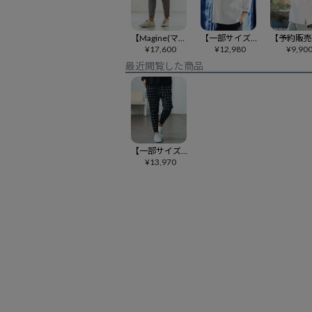
【Magine(マージン)】 Kersey Cutsew Tapered Pants テーパードパンツ(MGN-251-002)
【一部サイズカラー予約販売9月下旬～10月上旬入荷】【ANGENEHM(アンゲネーム)】Interlock Fabric 3-4 Sleeve T-shirt 7分袖カットソー(AG06-009scg)
¥
17,600
¥
12,980
¥
9,90
最近閲覧した商品
【一部サイズ・カラー予約販売8月下旬～9月上旬】【Magine(マージン)】Hyper stretch twill tapered pants テーパードパンツ(MGN-241-2-001)
¥
13,970