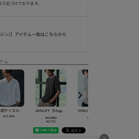
より近づけております。
マージン)】アイテム一覧はこちらから
テム
【一部サイズカラー予約販売9月中旬～下旬入荷】【Magine(マージン)】Skipper & pullover design 3-4 Sleeve shirt シャツ(MGN-241-2-017)
60%OFF【Magine(マージン)】The lining of a sleeve color scheme design T-shirt Tシャツ(MGN-241-2-005)
50%OFF【Magine(マージン)】Side mesh design T-shirt Tシャツ(MGN-241-2-004)
¥
15,400
¥
11,880
¥
11,880
¥
4,752
¥
5,940