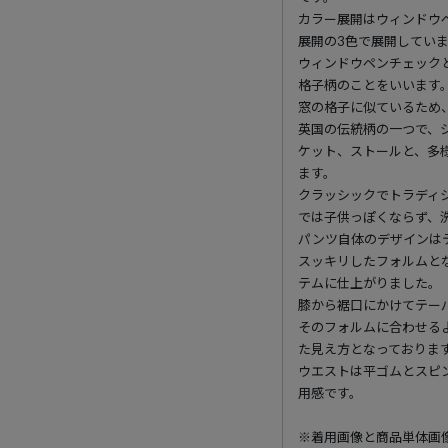
カラー展開はウィンドウペ
展開の3色で展開してい
ウィンドウペンチェック
格子柄のことをいいます
窓の格子に似ているため
英国の伝統柄の一つで、
ケット、ストールと、多
ます。
クラッシックでトラディ
では子供っぽくならず、
パンツ自体のデザインは
スッキリしたフォルムと
テムに仕上がりました。
膝から裾口にかけてテー
そのフォルムに合わせる
た見え方となっておりま
ウエストは平ゴムとスピ
用感です。
※着用画像と商品単体画