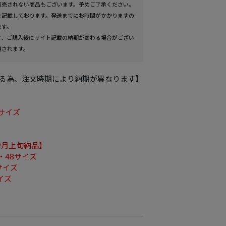
販売されない商品もございます。予めご了承ください。
を記載しております。発送までにお時間がかかりますの
ます。
は、ご購入後にサイト記載の納期が変わる場合がござい
用されます。
る為、注文時期により納期が異なります】
6サイズ
9月上旬納品】
HITE PLAID
4・48サイズ
サイズ
イズ