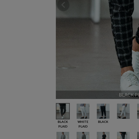
BLACK P
BLACK
WHITE
BLACK
PLAID
PLAID