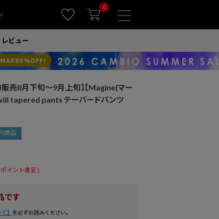
0
ン
レビュー
販売8月下旬～9月上旬】【Magine(マー
twill tapered pants テーパードパンツ
約商品
ポイント進呈 ]
品です
いて】
を必ずお読みください。