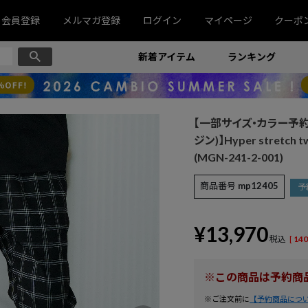
会員登録
メルマガ登録
ログイン
マイページ
クーポ
新着アイテム
ランキング
【一部サイズ・カラー予約
ジン)】Hyper stretch 
(MGN-241-2-001)
商品番号
mp12405
予
¥
13,970
税込
[
140
※この商品は予約商
※ご注文前に
【予約商品につ