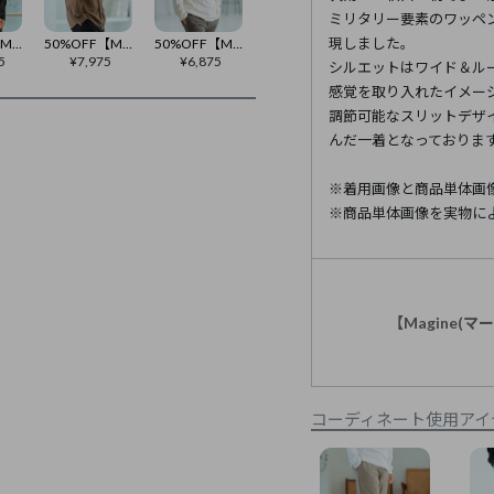
ミリタリー要素のワッペ
現しました。
50%OFF【Magine(マージン)】 Surf Knit Fabric 2Way Coach Blouson ブルゾン(MGN-251-001)
50%OFF【Magine(マージン)】Mao-collar Fly Front Long Sleeve Shirt シャツ(MGN-242-032)
50%OFF【Magine(マージン)】Cable Jacquard Long Sleeve Pullover プルオーバー(MGN-242-004)
5
¥
7,975
¥
6,875
シルエットはワイド＆ル
感覚を取り入れたイメー
調節可能なスリットデザ
んだ一着となっておりま
※着用画像と商品単体画
※商品単体画像を実物に
【Magine(
コーディネート使用アイ