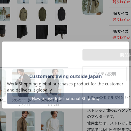
残りわずか
46サイズ
残りわずか
48サイズ
残りわずか
商品
アイテム説明
181cmのモデルが46サ
30%OFF【Magine(マージン)】Deep Tuck Skipper Design Pullover ポロシャツ(MGN-252-016)
50%OFF【Magine(マージン)】Deformed Knitting Jacquard Collarless Jacket ノーカラージャケット(MGN-251-009)
50%OFF【Magine(マージン)】Brushed Calze Band Collar Skipper Shirt シャツ(MGN-242-015)
9
¥
9,900
¥
8,800
ストレッチ性のあるタフ
のアウターです。
使用生地は、ストレッチ
次第では秋口～初冬まで