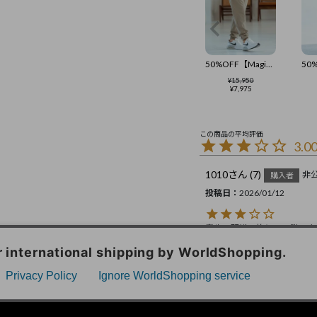
50%OFF【Magine(マージン)】Brushed Viscose Fabric Rib Pants パンツ(MGN-242-021)
¥
15,950
¥
7,975
3.0
1010
7
非
購入者
投稿日
2026/01/12
特定商取引法に基づく表示
コーポレートサイト