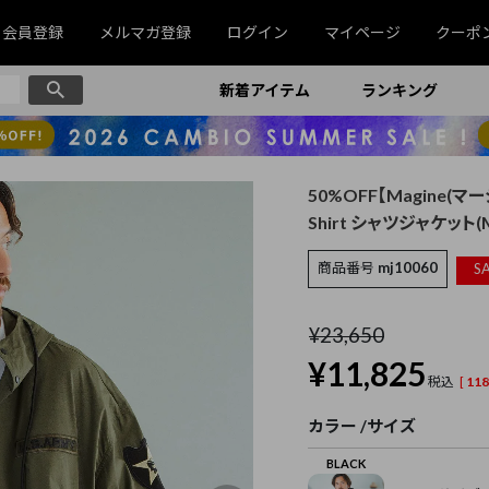
会員登録
メルマガ登録
ログイン
マイページ
クーポ
新着アイテム
ランキング
50%OFF【Magine(マージン
Shirt シャツジャケット(M
商品番号
mj10060
SA
¥
23,650
¥
11,825
税込
[
118
カラー
サイズ
BLACK