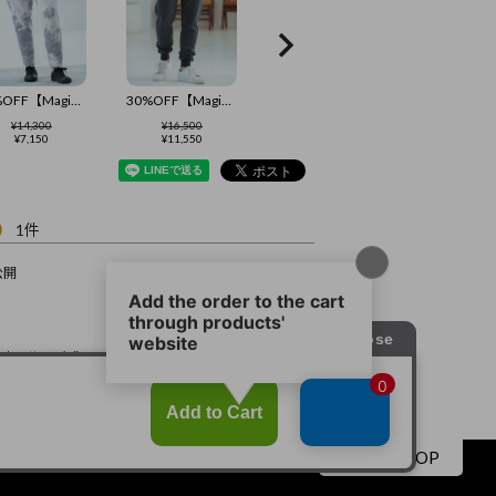
50%OFF【Magine(マージン)】Tie Dye Sweat Pants スウェットパンツ(MGN-242-033)
30%OFF【Magine(マージン)】Geometry Jacquard Jogger Pants ジョガーパンツ(MGN-242-022)
¥
14,300
¥
16,500
¥
7,150
¥
11,550
0
1
公開
春先の羽織一枚として購入 色味もサイズ感もイメージ通り ただワッペンがチープな感じで少し残念
すべてのレビューを見る
▲PAGE TOP