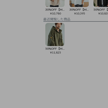
30%OFF【Magine(マージン)】Textured Knit-Like Fabric Skipper Design Hoodie パーカー(MGN-252-007)
30%OFF【Magine(マージン)】Deformed Waffle Jacquard Skipper Design Poloshirt ポロシャツ(MGN-252-003)
¥
10,780
¥
10,395
¥
10,83
最近閲覧した商品
50%OFF【Magine(マージン)】Military Motif Design Hooded Shirt シャツジャケット(MGN-242-026)
¥
11,825