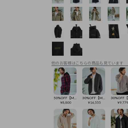
他のお客様はこちらの商品も見ています
50%OFF【Magine(マージン)】Ombre Check Skipper Design Hooded Shirt シャツ(MGN-242-002)
30%OFF【Magine(マージン)】Brushed Viscose Drape Fabric Shirt Jacket シャツジャケット(MGN-242-007)
¥
8,800
¥
16,555
¥
9,77