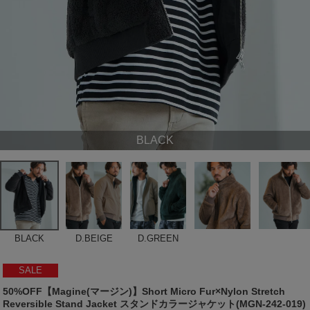
BLACK
BLACK
D.BEIGE
D.GREEN
SALE
50%OFF【Magine(マージン)】Short Micro Fur×Nylon Stretch
Reversible Stand Jacket スタンドカラージャケット(MGN-242-019)