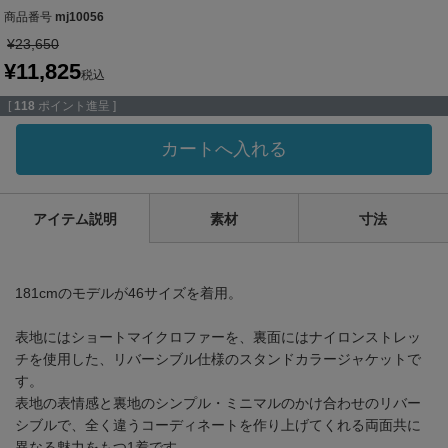
商品番号
mj10056
¥
23,650
¥
11,825
税込
[
118
ポイント進呈 ]
カートへ入れる
アイテム説明
素材
寸法
181cmのモデルが46サイズを着用。
表地にはショートマイクロファーを、裏面にはナイロンストレッ
チを使用した、リバーシブル仕様のスタンドカラージャケットで
す。
表地の表情感と裏地のシンプル・ミニマルのかけ合わせのリバー
シブルで、全く違うコーディネートを作り上げてくれる両面共に
異なる魅力をもつ1着です。