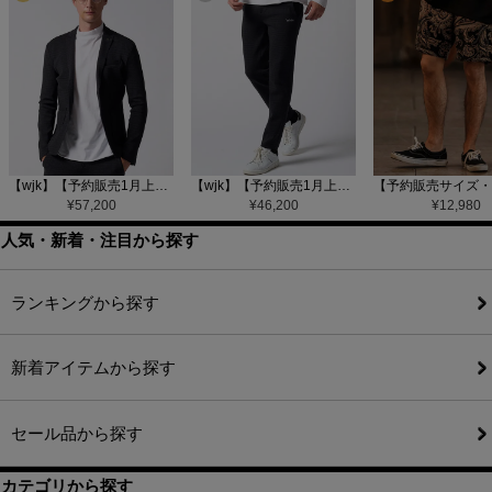
【wjk】【予約販売1月上旬～中旬入荷】function knit jacket(jacquard check) ニットジャケット(207 mw08j)
【wjk】【予約販売1月上旬～中旬入荷】function knit easy slacks(jacquard check) ニットイージーパンツ(504 mw08j)
¥
57,200
¥
46,200
¥
12,980
人気・新着・注目から探す
ランキングから探す
新着アイテムから探す
セール品から探す
カテゴリから探す