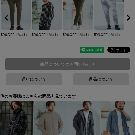
50%OFF【Magine(マージン)】Product dyeing Enzyme Wash Skinny Cargo Pants スキニーカーゴパンツ(MGN-242-010)
50%OFF【Magine(マージン)】Border Pattern Span Fraise Long Sleeve Cut Sew ロンT(MGN-242-030)
50%OFF【Magine(マージン)】Product dyeing Enzyme Wash Skinny Pants スキニーパンツ(MGN-242-009)
50%OFF【Magine(マージン)】Tie Dye Sweat Pants スウェットパンツ(MGN-242-033)
商品についてのお問い合わせ
送料について
返品について
他のお客様はこちらの商品も見ています