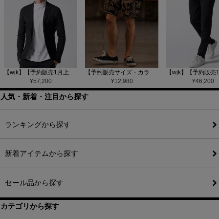
【wjk】【予約販売1月上旬～中旬入荷】function knit jacket(jacquard check) ニットジャケット(207 mw08j)
【予約販売サイズ・カラーにより納期異なる】【CAMBIO(カンビオ)】Gobelin Short Pants ショートパンツ(CAM25SS-002)
¥
57,200
¥
12,980
¥
46,200
人気・新着・注目から探す
ランキングから探す
新着アイテムから探す
セール品から探す
カテゴリから探す