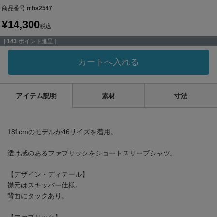
商品番号
mhs2547
¥
14,300
税込
[
143
ポイント進呈 ]
カートへ入れる
アイテム説明
素材
寸法
181cmのモデルが46サイズを着用。
透け感のあるファブリックをショートスリーブシャツ。
【デザイン・ディテール】
襟元はスキッパー仕様。
背面にタックあり。