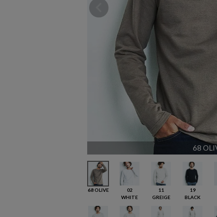
68 OLI
68 OLIVE
02
11
19
WHITE
GREIGE
BLACK