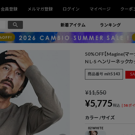
会員登録
メルマガ登録
ログイン
マイページ
クーポ
新着アイテム
ランキング
50%OFF【Magine(マージ
N L-S ヘンリーネックカッ
商品番号
mlt5143
SA
¥
11,550
¥
5,775
税込
[
58
ポイ
カラー
サイズ
02 WHITE