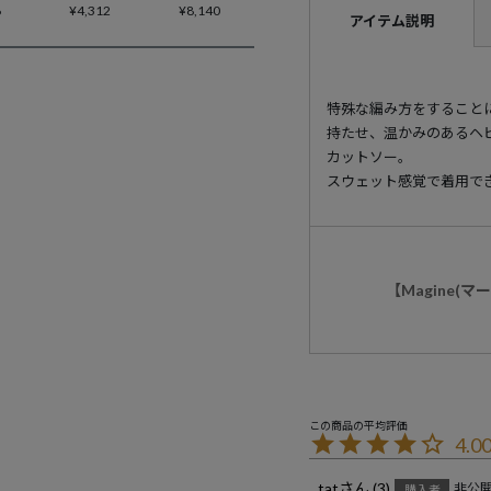
6
¥
4,312
¥
8,140
アイテム説明
特殊な編み方をすること
持たせ、温かみのあるヘ
カットソー。
スウェット感覚で着用で
【Magine(
4.0
tat
3
非公
購入者