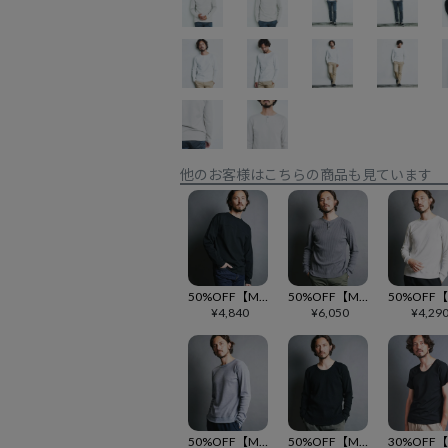
他のお客様はこちらの商品も見ています
50%OFF【Magine(マージン)】CTN EMBROIDERY FOOTBALL TEE L-S フットボールカットソー(2512-009)
50%OFF【Magine(マージン)】CTN VINTAGE RIB HENLY-N L-S ヘンリーネックカットソー(2512-007)
¥
4,840
¥
6,050
¥
4,29
50%OFF【Magine(マージン)】 COOLMAX WOOL WAFFLE KNITSAW C-N L-S ニットソー(2512-005)
50%OFF【Magine(マージン)】BD CTN MILITARY WAFFLE U-N L-S Uネックカットソー(2512-008)