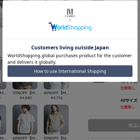
在庫無し
46サイズ
在庫無し
48サイズ
在庫無し
68 OLIVE
44サイズ
在庫無し
46サイズ
在庫無し
50%OFF【Magine(マージン)】CTN VINTAGE RIB KNITSAW C-N L-S ニットソー(2512-003)
50%OFF【Magine(マージン)】CTN WAFFLE HENLY-N L-S ヘンリーネックカットソー(2412-014)
60%OFF【Magine(マージン)】BD CTN V-N HENLY L-S ヘンリーネックカットソー(2512-011)
0
¥
4,840
¥
4,752
48サイズ
在庫無し
商品
30%OFF【Magine(マージン)】SUPIMA CTN BASIC U-N TEE S-S Tシャツ(2522-015)
60%OFF【Magine(マージン)】BD CTN V-N HENLY S-S Tシャツ(2522-016)
50%OFF【Magine(マージン)】T-C BACK BRUSHED SWEAT IN PKT PARKA パーカー(2512-018)