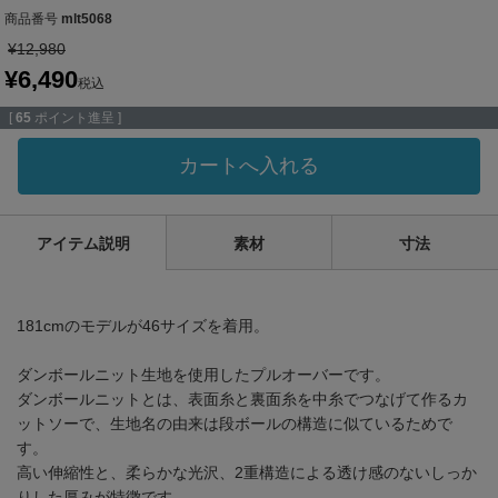
商品番号
mlt5068
¥
12,980
¥
6,490
税込
[
65
ポイント進呈 ]
カートへ入れる
アイテム説明
素材
寸法
181cmのモデルが46サイズを着用。
ダンボールニット生地を使用したプルオーバーです。
ダンボールニットとは、表面糸と裏面糸を中糸でつなげて作るカ
ットソーで、生地名の由来は段ボールの構造に似ているためで
す。
高い伸縮性と、柔らかな光沢、2重構造による透け感のないしっか
りした厚みが特徴です。