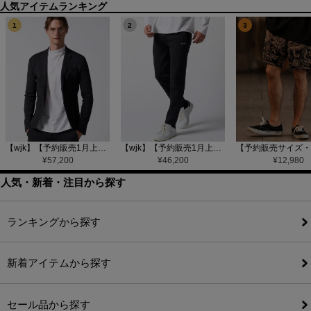
1
2
3
【wjk】【予約販売1月上旬～中旬入荷】function knit jacket(jacquard check) ニットジャケット(207 mw08j)
【wjk】【予約販売1月上旬～中旬入荷】function knit easy slacks(jacquard check) ニットイージーパンツ(504 mw08j)
¥
57,200
¥
46,200
¥
12,980
人気・新着・注目から探す
ランキングから探す
新着アイテムから探す
セール品から探す