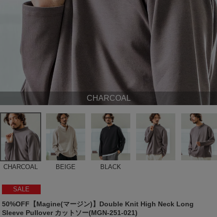
CHARCOAL
CHARCOAL
BEIGE
BLACK
SALE
50%OFF【Magine(マージン)】Double Knit High Neck Long
Sleeve Pullover カットソー(MGN-251-021)