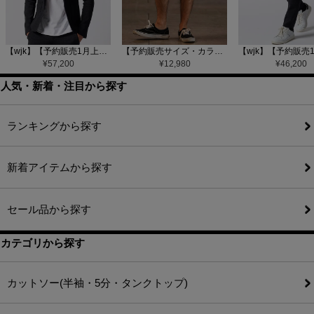
【wjk】【予約販売1月上旬～中旬入荷】function knit jacket(jacquard check) ニットジャケット(207 mw08j)
【予約販売サイズ・カラーにより納期異なる】【CAMBIO(カンビオ)】Gobelin Short Pants ショートパンツ(CAM25SS-002)
¥
57,200
¥
12,980
¥
46,200
人気・新着・注目から探す
ランキングから探す
新着アイテムから探す
セール品から探す
カテゴリから探す
カットソー(半袖・5分・タンクトップ)