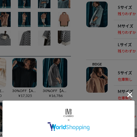
Sサイズ
残りわずか
Mサイズ
残りわずか
Lサイズ
残りわずか
BEIGE
Sサイズ
在庫無し
【CAMBIO(カンビオ)】【予約販売カラー・サイズにより納期異なる】 オールラウンドストレッチテーパードパンツ(BP-BFS0086)
30%OFF【ANGENEHM(アンゲネーム)】Airy yarn cable stitch short sleeve hoodie ニットパーカー(AG04-001scf)
30%OFF【ANGENEHM(アンゲネーム)】Skipper design airy yarn & mesh knitted polo shirt ニットポロシャツ(AG04-009scf)
Mサイズ
0
¥
17,325
¥
16,786
在庫無し
Lサイズ
残りわずか
商品
30%OFF【ANGENEHM(アンゲネーム)】Blurred fabric dolman sleeve & oversized T-shirt Tシャツ(AG04-012scf)
30%OFF【ANGENEHM(アンゲネーム)】Sheer fabric shorts シアーショートパンツ(AG04-007scf)
60%OFF【ANGENEHM(アンゲネーム)】 Patchwork design deformation standing collar shirt スタンドカラーシャツジャケット(AG02-032sce)