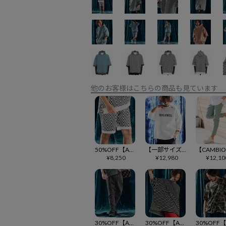
他のお客様はこちらの商品も見ています
50%OFF【ANGENEHM(アンゲネーム)】Airy yarn wide herringbone shorts ニットショートパンツ(AG04-004scf)
【一部サイズカラー予約販売9月下旬～10月上旬入荷】【ANGENEHM(アンゲネーム)】Interlock Fabric 3-4 Sleeve T-shirt 7分袖カットソー(AG06-009scg)
¥
8,250
¥
12,980
¥
12,10
30%OFF【ANGENEHM(アンゲネーム)】Pigment dye tight fit sweat pants スウェットパンツ(AG04-022scf)
30%OFF【ANGENEHM(アンゲネーム)】Ripple fabric switching design oversized T-shirt Tシャツ(AG04-013scf)