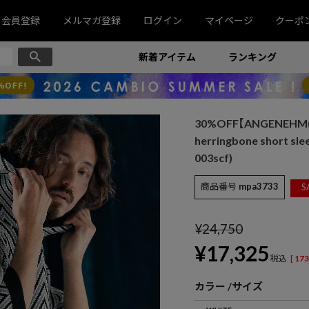
会員登録
メルマガ登録
ログイン
マイページ
クーポ
新着アイテム
ランキング
30%OFF【ANGENEHM(
herringbone short 
003scf)
商品番号
mpa3733
S
¥
24,750
¥
17,325
税込
[
173
カラー
サイズ