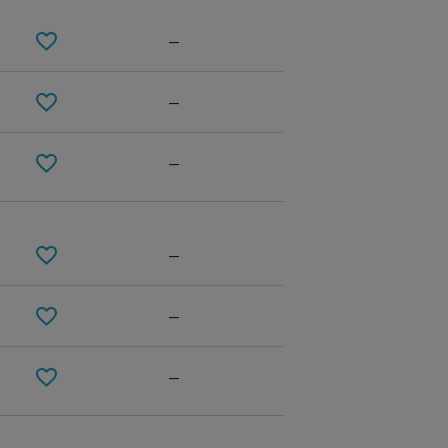
—
—
—
—
WHITE
—
—