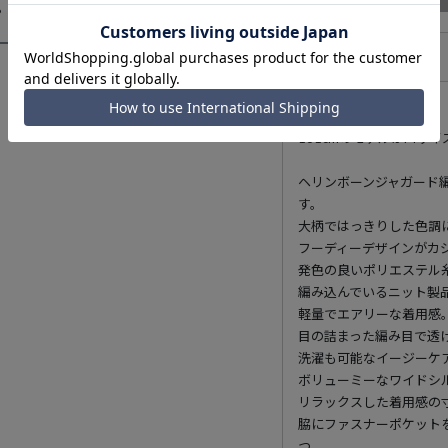
6
¥
9,086
¥
9,900
アイテム説明
181cmのモデルがMサ
ヘリンボーンジャガード
す。
大柄ではっきりした色調
フーディーデザインがカ
発色の良いポリエステル
編み込んでいるニット製
軽量でエアリーな着用感
目の詰まった編み目で透
洗濯も可能なイージーケ
ボリューミーなワイドシ
リラックスした着用感の
脇にファスナーポケット
つ。