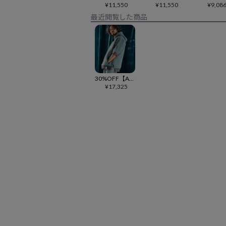
¥
11,550
¥
11,550
¥
9,08
最近閲覧した商品
30%OFF【ANGENEHM(アンゲネーム)】Airy yarn wide herringbone short sleeve hoodie ニットパーカー(AG04-003scf)
¥
17,325