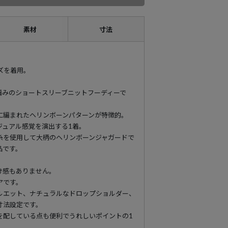
素材
寸法
イズを着用。
編みのショートスリーブニットフーディーで
に編まれたヘリンボーンパターンが特徴的。
ジュアル感覚を演出する1着。
糸を使用して大柄のヘリンボーンジャガードで
品です。
。
け感もありません。
アです。
ルエット、ナチュラルなドロップショルダー、
寸法設定です。
を配している点も便利でうれしいポイントの1