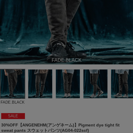
FADE.BLACK
FADE.BLACK
SALE
30%OFF【ANGENEHM(アンゲネーム)】Pigment dye tight fit
sweat pants スウェットパンツ(AG04-022scf)