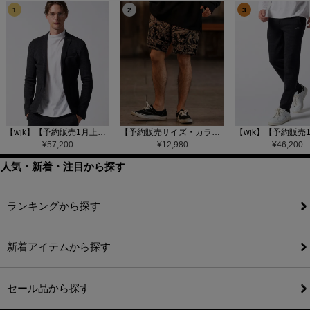
1
2
3
【wjk】【予約販売1月上旬～中旬入荷】function knit jacket(jacquard check) ニットジャケット(207 mw08j)
【予約販売サイズ・カラーにより納期異なる】【CAMBIO(カンビオ)】Gobelin Short Pants ショートパンツ(CAM25SS-002)
¥
57,200
¥
12,980
¥
46,200
人気・新着・注目から探す
ランキングから探す
新着アイテムから探す
セール品から探す