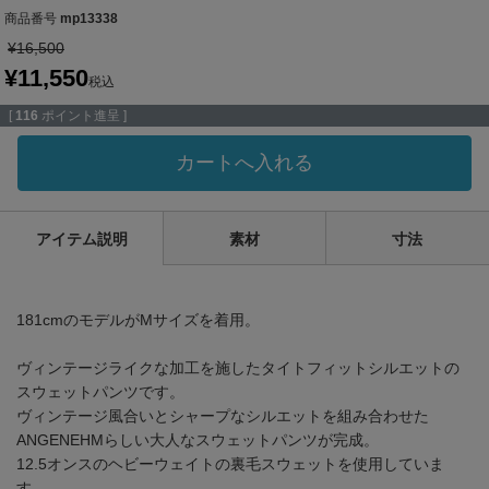
商品番号
mp13338
¥
16,500
¥
11,550
税込
[
116
ポイント進呈 ]
カートへ入れる
アイテム説明
素材
寸法
181cmのモデルがMサイズを着用。
ヴィンテージライクな加工を施したタイトフィットシルエットの
スウェットパンツです。
ヴィンテージ風合いとシャープなシルエットを組み合わせた
ANGENEHMらしい大人なスウェットパンツが完成。
12.5オンスのヘビーウェイトの裏毛スウェットを使用していま
す。