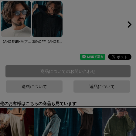
【ANGENEHM(アンゲネーム)】Pantoscopic sunglasses ボストンサングラス(AG042115scf)
30%OFF【ANGENEHM(アンゲネーム)】Airy yarn cable stitch short sleeve hoodie ニットパーカー(AG04-001scf)
商品についてのお問い合わせ
送料について
返品について
他のお客様はこちらの商品も見ています