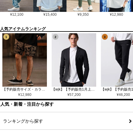
¥
12,100
¥
15,400
¥
9,350
¥
12,980
1
2
3
【予約販売サイズ・カラーにより納期異なる】【CAMBIO(カンビオ)】Gobelin Short Pants ショートパンツ(CAM25SS-002)
【wjk】【予約販売1月上旬～中旬入荷】function knit jacket(jacquard check) ニットジャケット(207 mw08j)
¥
12,980
¥
57,200
¥
46,200
人気・新着・注目から探す
ランキングから探す