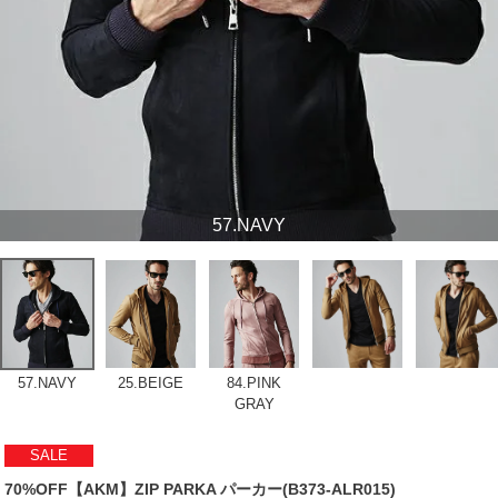
57.NAVY
57.NAVY
25.BEIGE
84.PINK
GRAY
SALE
70%OFF【AKM】ZIP PARKA パーカー(B373-ALR015)