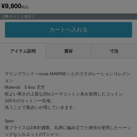
¥
9,900
税込
[
99
ポイント進呈 ]
カートへ入れる
アイテム説明
素材
寸法
マリンブランド＜muta MARINE＞とのコラボレーションコレクシ
ョン
Material 5.6oz 天竺
程よい厚さの上質な20sコーマコットン糸を使用したコットン
100％のカットソー生地。
洗うことで風合いが増していきます。
Spec
首フライスは2本針縫製、丸胴に編み立てた身頃を使用したベーシ
ックなシルエットのTシャツ。