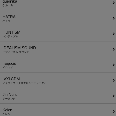
guernika
ゲルニカ
HATRA
ハトラ
HUNTISM
ハンティズム
IDEALISM SOUND
イデアリズム サウンド
Iroquois
イロコイ
IVXLCDM
アイブイエックスエルシーディーエム
Jih Nunc
ジーヌンク
Kelen
ケレン