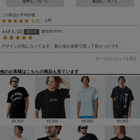
送料について
返品について
1
5.00
s.t
2
愛知県
60代
購入者
デザインが気に入ってます。着心地も抜群で買って良かったです。
すべてのレビューを見る
他のお客様はこちらの商品も見ています
¥
9,350
¥
9,900
¥
9,900
¥
9,900