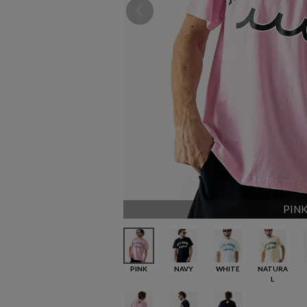
PIN
PINK
NAVY
WHITE
NATURA
L