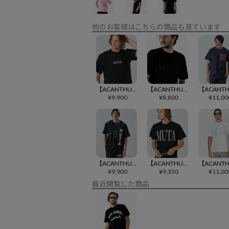
他のお客様はこちらの商品も見ています
【ACANTHUS(アカンサス)】muta Fire Logo Tee Tシャツ(MA2419)
【ACANTHUS(アカンサス)】mutaRainbow Stencil Logo Tee Tシャツ(MA2318)
¥
9,900
¥
8,800
¥
11,00
【ACANTHUS(アカンサス)】muta Hand Dye Tee Tシャツ(MA2228)
【ACANTHUS(アカンサス)】muta BIG Logo Tee Tシャツ(MA2413)
¥
9,900
¥
9,350
¥
11,00
最近閲覧した商品