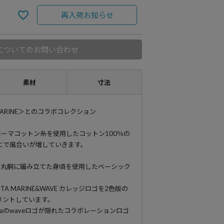
再入荷お知らせ
についてのお問い合わせ
素材
寸法
MARINE＞とのコラボコレクション
コーマコットン糸を使用したコットン100％の
とで風合いが増していきます。
、丸胴に編み立てた身頃を使用したベーシック
。
 MARINE&WAVE カレッジロゴを2色版の
リントしています。
taのwaveロゴが隠れたコラボレーションロゴ