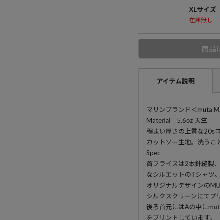
XLサイズ
在庫無し
商品
アイテム説明
マリンブランド＜muta 
Material 5.6oz 天竺
程よい厚さの上質な20s
カットソー生地。洗うこ
Spec
首フライスは2本針縫製
なシルエットのTシャツ
オリジナルデザインのMUTA
シルクスクリーンにてプ
後ろ首元にはAの中にmu
をプリントしています。