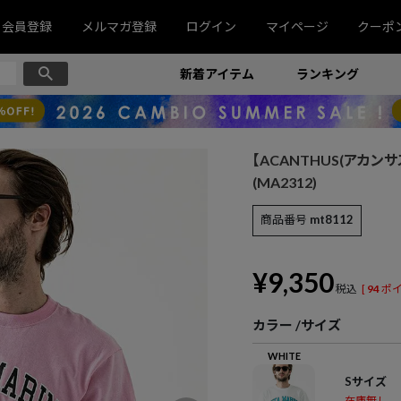
会員登録
メルマガ登録
ログイン
マイページ
クーポ
新着アイテム
ランキング
【ACANTHUS(アカンサス)】
(MA2312)
商品番号
mt8112
¥
9,350
税込
[
94
ポイ
カラー
サイズ
WHITE
Sサイズ
在庫無し