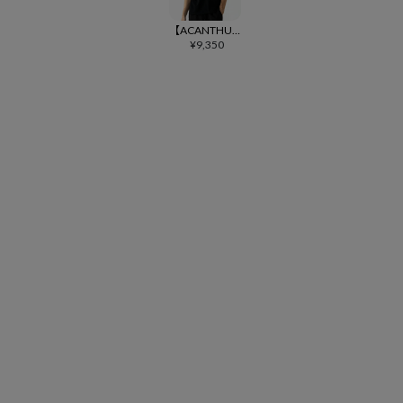
【ACANTHUS(アカンサス)】muta College Logo Tee Tシャツ(MA2312)
¥
9,350