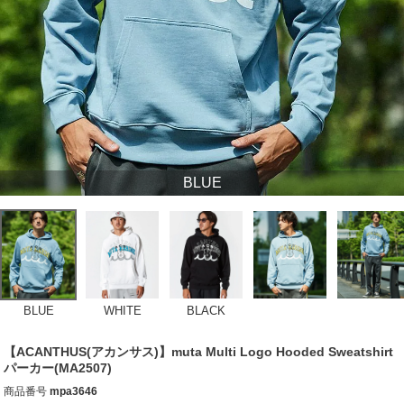
BLUE
BLUE
WHITE
BLACK
【ACANTHUS(アカンサス)】muta Multi Logo Hooded Sweatshirt
パーカー(MA2507)
商品番号
mpa3646