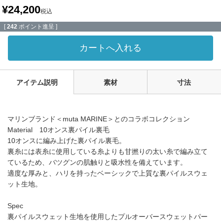
¥
24,200
税込
[
242
ポイント進呈 ]
カートへ入れる
アイテム説明
素材
寸法
マリンブランド＜muta MARINE＞とのコラボコレクション
Material 10オンス裏パイル裏毛
10オンスに編み上げた裏パイル裏毛。
裏糸には表糸に使用している糸よりも甘撚りの太い糸で編み立て
ているため、バツグンの肌触りと吸水性を備えています。
適度な厚みと、ハリを持ったベーシックで上質な裏パイルスウェ
ット生地。
Spec
裏パイルスウェット生地を使用したプルオーバースウェットパー