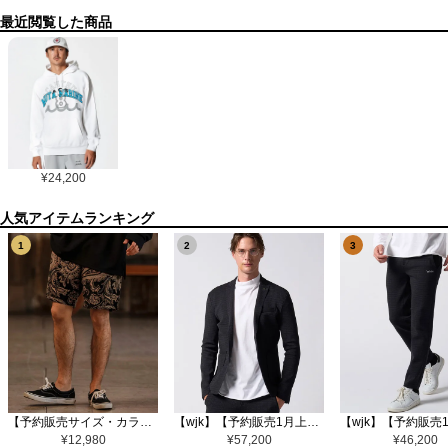
最近閲覧した商品
¥
24,200
1
2
3
【予約販売サイズ・カラーにより納期異なる】【CAMBIO(カンビオ)】Gobelin Short Pants ショートパンツ(CAM25SS-002)
【wjk】【予約販売1月上旬～中旬入荷】function knit jacket(jacquard check) ニットジャケット(207 mw08j)
¥
12,980
¥
57,200
¥
46,200