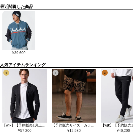
最近閲覧した商品
¥
39,600
1
2
3
【wjk】【予約販売1月上旬～中旬入荷】function knit jacket(jacquard check) ニットジャケット(207 mw08j)
【予約販売サイズ・カラーにより納期異なる】【CAMBIO(カンビオ)】Gobelin Short Pants ショートパンツ(CAM25SS-002)
¥
57,200
¥
12,980
¥
46,200