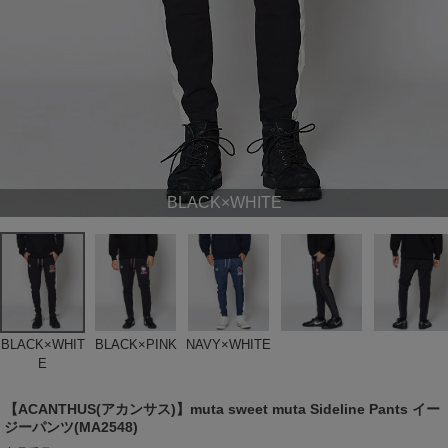
BLACK×WHITE
BLACK×WHIT
BLACK×PINK
NAVY×WHITE
E
【ACANTHUS(アカンサス)】muta sweet muta Sideline Pants イー
ジーパンツ(MA2548)