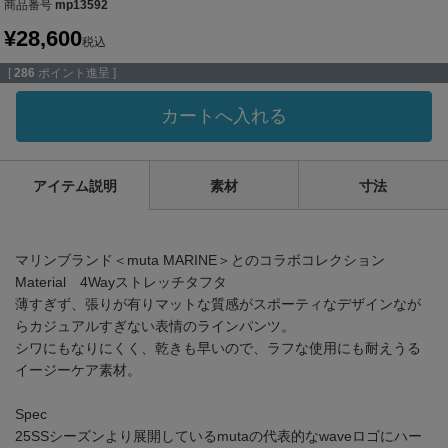
商品番号
mp13592
¥
28,600
税込
[
286
ポイント進呈 ]
カートへ入れる
アイテム説明
素材
寸法
マリンブランド＜muta MARINE＞とのコラボコレクション
Material 4Wayストレッチタフタ
薄すぎず、張りが有りマットな質感がスポーティなデザインなが
らカジュアルすぎない表情のラインパンツ。
シワにもなりにくく、乾きも早いので、ラフな使用にも耐えうる
イージーケア素材。
Spec
25SSシーズンより展開しているmutaの代表的なwaveロゴにハー