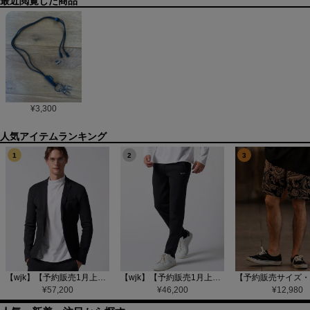
最近閲覧した商品
¥
3,300
1
2
3
【wjk】【予約販売1月上旬～中旬入荷】function knit jacket(jacquard check) ニットジャケット(207 mw08j)
【wjk】【予約販売1月上旬～中旬入荷】function knit easy slacks(jacquard check) ニットイージーパンツ(504 mw08j)
¥
57,200
¥
46,200
¥
12,980