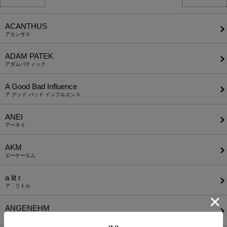
ACANTHUS
アカンサス
ADAM PATEK
アダムパティック
A Good Bad Influence
ア グッド バッド インフルエンス
ANEI
アーネイ
AKM
エーケーエム
a lit r
ア リトル
ANGENEHM
アンゲネーム