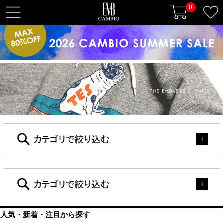
0
t
o
g
g
l
e
n
a
v
i
g
a
t
i
o
n
人気・新着・注目から探す