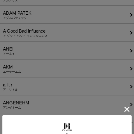
アカンサス
ADAM PATEK
アダムパティック
A Good Bad Influence
ア グッド バッド インフルエンス
ANEI
アーネイ
AKM
エーケーエム
a lit r
ア リトル
ANGENEHM
アンゲネーム
ATTACHMENT
アタッチメント