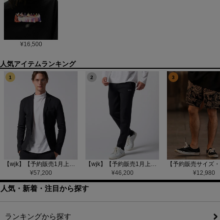
¥
16,500
1
2
3
【wjk】【予約販売1月上旬～中旬入荷】function knit jacket(jacquard check) ニットジャケット(207 mw08j)
【wjk】【予約販売1月上旬～中旬入荷】function knit easy slacks(jacquard check) ニットイージーパンツ(504 mw08j)
¥
57,200
¥
46,200
¥
12,980
人気・新着・注目から探す
ランキングから探す