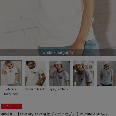
white x burgundy
white x
white x black
gray x black
burgundy
SALE
30%OFF【seventy seven(セブンティセブン)】middle onz S-S