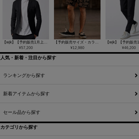
【wjk】【予約販売1月上旬～中旬入荷】function knit jacket(jacquard check) ニットジャケット(207 mw08j)
【予約販売サイズ・カラーにより納期異なる】【CAMBIO(カンビオ)】Gobelin Short Pants ショートパンツ(CAM25SS-002)
¥
57,200
¥
12,980
¥
46,200
人気・新着・注目から探す
ランキングから探す
新着アイテムから探す
セール品から探す
カテゴリから探す