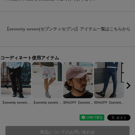
【seventy seven(セブンティセブン)】アイテム一覧はこちらから
コーディネート使用アイテム
【seventy seven(セブンティセブン)】middle onz sweat pants (77arch) スウェットパンツ(7725S070)
【seventy seven(セブンティセブン)】middle onz sweat short pants (77mix) ショートパンツ(7725S300)
30%OFF【seventy seven(セブンティセブン)】embroidery 6 panel cap (77arch) キャップ(7725S340)
50%OFF【seventy seven(セブンティセブン)】denim jersey pants ニットデニムパンツ(7725S030)
商品についてのお問い合わせ