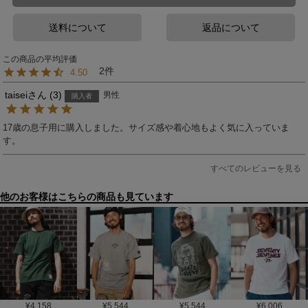
送料について
返品について
2
4.50
taisei
3
男性
購入者
17歳の息子用に購入しました。サイズ感や着心地もよく気に入っていま
す。
すべてのレビューを見る
他のお客様はこちらの商品も見ています
¥
4,158
¥
5,544
¥
5,544
¥
6,006