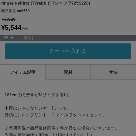
ringer t-shirts (77rabbit) Tシャツ(7725S220)
商品番号
mt9669
¥
7,920
¥
5,544
税込
[
55
ポイント進呈 ]
カートへ入れる
アイテム説明
素材
寸法
181cmのモデルがMサイズを着用。
中厚のレトロなリンガーTシャツ。
身頃にシルクプリント、スマイルワッペンをセット。
※着用画像と商品単体画像で色が異なる場合がございます。
※商品単体画像を実物により近づけております。