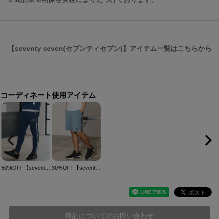
【seventy seven(セブンティセブン)】アイテム一覧はこちらから
コーディネート使用アイテム
50%OFF【seventy seven(セブンティセブン)】denim jersey pants ニットデニムパンツ(7725S030)
30%OFF【seventy seven(セブンティセブン)】denim jersey short pants ニットデニムショートパンツ(7725S020)
商品についてのお問い合わせ