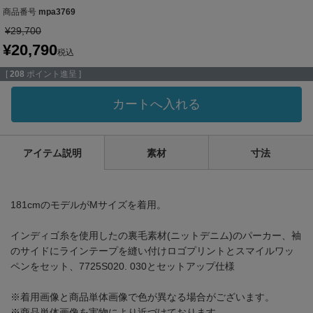
商品番号
mpa3769
¥
29,700
¥
20,790
税込
[
208
ポイント進呈 ]
カートへ入れる
アイテム説明
素材
寸法
181cmのモデルがMサイズを着用。
インディゴ糸を使用したの裏毛素材(ニットデニム)のパーカー、袖
のサイドにラインテープを縫い付けロゴプリントとスマイルワッ
ペンをセット、7725S020. 030とセットアップ仕様
※着用画像と商品単体画像で色が異なる場合がございます。
※商品単体画像を実物により近づけております。