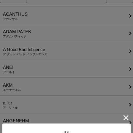
ACANTHUS
アカンサス
ADAM PATEK
アダムパティック
A Good Bad Influence
ア グッド バッド インフルエンス
ANEI
アーネイ
AKM
エーケーエム
a lit r
ア リトル
ANGENEHM
アンゲネーム