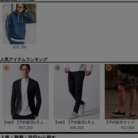
¥
20,790
1
2
3
【wjk】【予約販売1月上旬～中旬入荷】function knit jacket(jacquard check) ニットジャケット(207 mw08j)
【wjk】【予約販売1月上旬～中旬入荷】function knit easy slacks(jacquard check) ニットイージーパンツ(504 mw08j)
¥
57,200
¥
46,200
¥
12,980
人気・新着・注目から探す