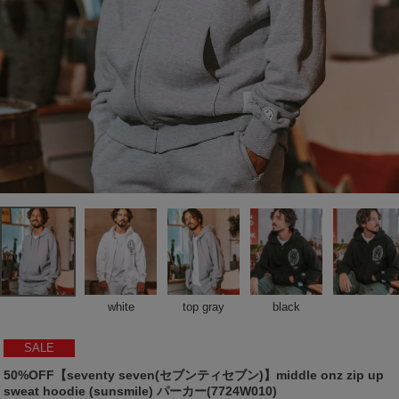
white
top gray
black
SALE
50%OFF【seventy seven(セブンティセブン)】middle onz zip up
sweat hoodie (sunsmile) パーカー(7724W010)