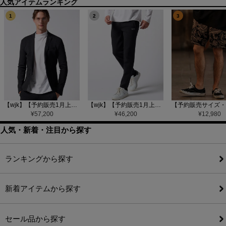
1
2
3
【wjk】【予約販売1月上旬～中旬入荷】function knit jacket(jacquard check) ニットジャケット(207 mw08j)
【wjk】【予約販売1月上旬～中旬入荷】function knit easy slacks(jacquard check) ニットイージーパンツ(504 mw08j)
¥
57,200
¥
46,200
¥
12,980
人気・新着・注目から探す
ランキングから探す
新着アイテムから探す
セール品から探す