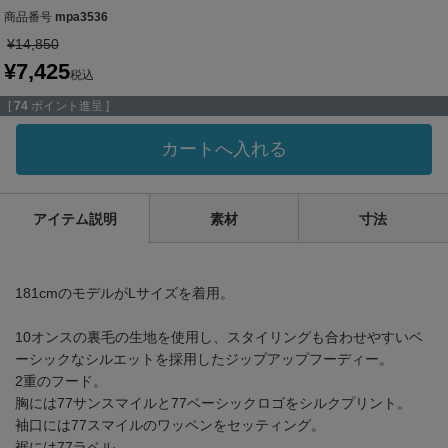
商品番号
mpa3536
¥
14,850
¥
7,425
税込
[
74
ポイント進呈 ]
カートへ入れる
アイテム説明
素材
寸法
181cmのモデルがLサイズを着用。
10オンスの裏毛の生地を使用し、スタイリングも合わせやすいベ
ーシックなシルエットを採用したジップアップフーディー。
2重のフード。
胸には77サンスマイルと77ベーシックロゴをシルクプリント。
袖口には77スマイルのワッペンをセッティング。
裾には77ラベル。