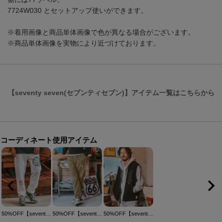
7724W030 とセットアップ使いができます。
※着用画像と商品単体画像で色が異なる場合がございます。
※商品単体画像を実物により近づけております。
【seventy seven(セブンティセブン)】アイテム一覧はこちらから
コーディネート使用アイテム
50%OFF【seventy seven(セブンティセブン)】middle onz sweat pants (sunsmile) スウェットパンツ(7724W030)
50%OFF【seventy seven(セブンティセブン)】nylon tapered pants ナイロンテーパードパンツ(7724W320)
50%OFF【seventy seven(セブンティセブン)】fleece zip vest ベスト(7724W290)