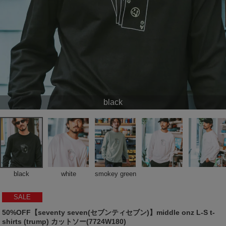
black
black
white
smokey green
SALE
50%OFF【seventy seven(セブンティセブン)】middle onz L-S t-
shirts (trump) カットソー(7724W180)