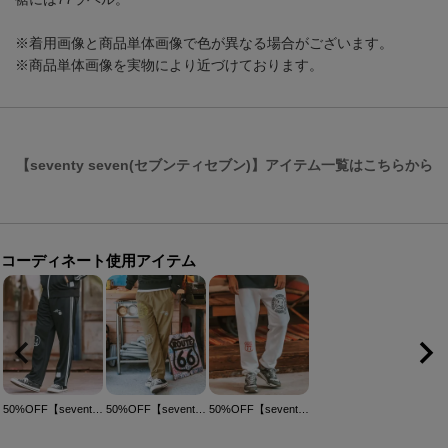
※着用画像と商品単体画像で色が異なる場合がございます。
※商品単体画像を実物により近づけております。
【seventy seven(セブンティセブン)】アイテム一覧はこちらから
コーディネート使用アイテム
50%OFF【seventy seven(セブンティセブン)】 line jersey long pants ジャージパンツ(7724W310)
50%OFF【seventy seven(セブンティセブン)】nylon tapered pants ナイロンテーパードパンツ(7724W320)
50%OFF【seventy seven(セブンティセブン)】middle onz sweat pants (sunsmile) スウェットパンツ(7724W030)