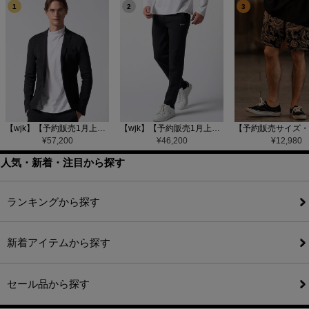
1
2
3
【wjk】【予約販売1月上旬～中旬入荷】function knit jacket(jacquard check) ニットジャケット(207 mw08j)
【wjk】【予約販売1月上旬～中旬入荷】function knit easy slacks(jacquard check) ニットイージーパンツ(504 mw08j)
¥
57,200
¥
46,200
¥
12,980
人気・新着・注目から探す
ランキングから探す
新着アイテムから探す
セール品から探す