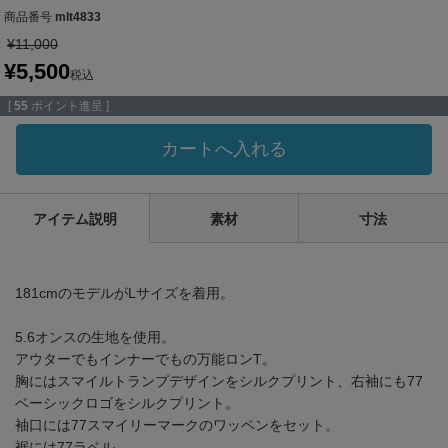
商品番号
mlt4833
¥
11,000
¥
5,500
税込
[
55
ポイント進呈 ]
カートへ入れる
アイテム説明
素材
寸法
181cmのモデルがLサイズを着用。
5.6オンスの生地を使用。
アウターでもインナーでもの万能ロンT。
胸にはスマイルトランプデザインをシルクプリント、右袖にも77
ベーシックロゴをシルクプリント。
袖口には77スマイリーマークのワッペンをセット。
裾には77ラベル。