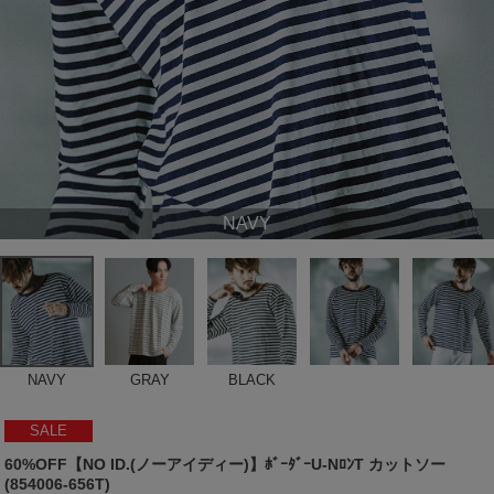
NAVY
NAVY
GRAY
BLACK
SALE
60%OFF【NO ID.(ノーアイディー)】ﾎﾞｰﾀﾞｰU-NﾛﾝT カットソー
(854006-656T)