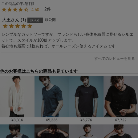
2
4.50
大王
1
非公開
購入者
シンプルなカットソーですが、ブランドらしい身体を綺麗に見せるシルエ
ットで、スタイルが100倍アップします。

着心地も最高で1枚あれば、オールシーズン使えるアイテムです
すべてのレビューを見る
他のお客様はこちらの商品も見ています
¥
8,316
¥
5,236
¥
6,776
¥
7,722