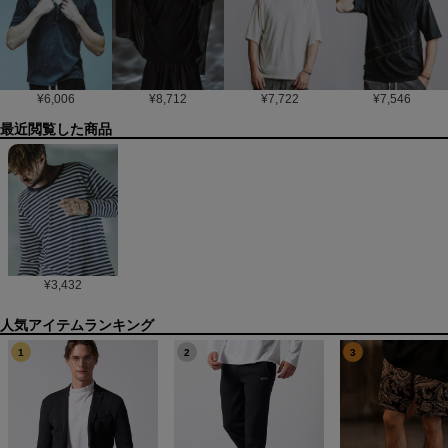
¥
6,006
¥
8,712
¥
7,722
¥
7,546
最近閲覧した商品
¥
3,432
1
2
3