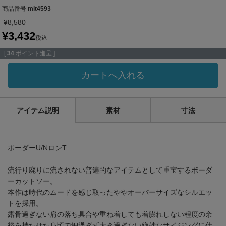
商品番号
mlt4593
¥
8,580
¥
3,432
税込
[
34
ポイント進呈 ]
カートへ入れる
アイテム説明
素材
寸法
ボーダーU/NロンT
流行り廃りに流されない普遍的なアイテムとして重宝するボーダ
ーカットソー。
本作は時代のムードを感じ取ったややオーバーサイズなシルエッ
トを採用。
露骨過ぎない肩の落ち具合や重ね着しても着膨れしない程度の余
裕を持たせた身頃で細過ぎず大き過ぎない絶妙なサイジングに仕