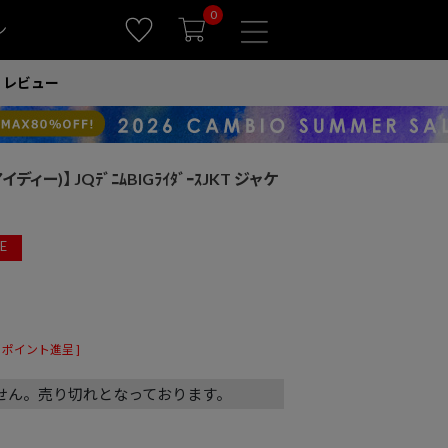
0
ン
レビュー
イディー)】 JQﾃﾞﾆﾑBIGﾗｲﾀﾞｰｽJKT ジャケ
E
ポイント進呈 ]
せん。売り切れとなっております。