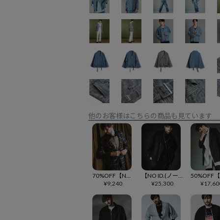
他のお客様はこちらの商品も見ています
70%OFF【NO ID.(ノーアイディー)】ZIPﾃｰﾗｰﾄﾞJKT ジャケット(855006-878J)
【NO ID.(ノーアイディー)】BIGﾗｲﾀﾞｰｽJKT ジャケット(858006-413B)
¥
9,240
¥
25,300
¥
17,60