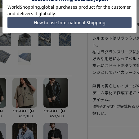
立体的なジャガード織のデ
スJKT。
シルエットはリラックス感
ト。
袖もラグランスリーブに
好みや用途によってベル
襟元にはドットボタンで
ンジとしてハイカラージ
無骨で男らしいイメージ
デニム素材で作成するこ
アイテム。
3色それぞれに特徴ある
50%OFF【NO ID.(ノーアイディー)】ﾁｪﾝｼﾞﾝｸﾞZIP-2BﾁｪｽﾀｰJKT ジャケット(457006-353J)
50%OFF【NO ID.(ノーアイディー)】ﾊｰﾌｽﾘｰﾌﾞﾗｲﾀﾞｰｽ1B-JKT ジャケット(856006-231J)
50%OFF【NO ID.(ノーアイディー)】ｼｰﾌﾟﾚｻﾞｰﾌｰﾄﾞJKT ジャケット(857030-301L)
欲しい。
0
¥
12,100
¥
53,900