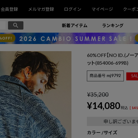
会員登録
メルマガ登録
ログイン
マイページ
クーポ
新着アイテム
ランキング
60%OFF【NO ID.(ノーア
ット(854006-699B)
商品番号
mj9792
SAL
¥
35,200
¥
14,080
税込
[
141
申し訳ございま
カラー
サイズ