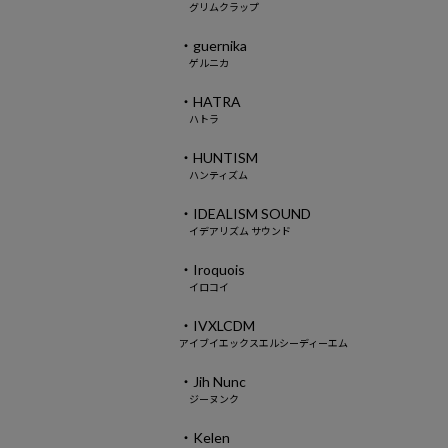
グリムクラップ
・guernika
ゲルニカ
・HATRA
ハトラ
・HUNTISM
ハンティズム
・IDEALISM SOUND
イデアリズム サウンド
・Iroquois
イロコイ
・IVXLCDM
アイブイエックスエルシーディーエム
・Jih Nunc
ジーヌンク
・Kelen