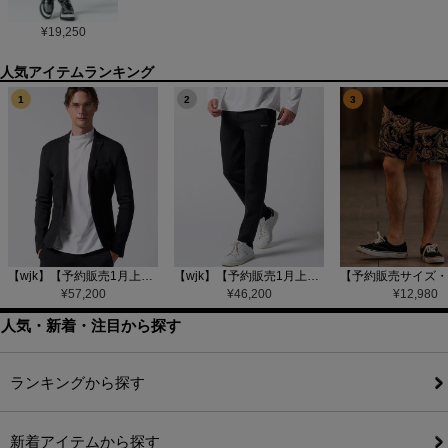
¥
19,250
1
2
3
【wjk】【予約販売1月上旬～中旬入荷】function knit jacket(jacquard check) ニットジャケット(207 mw08j)
【wjk】【予約販売1月上旬～中旬入荷】function knit easy slacks(jacquard check) ニットイージーパンツ(504 mw08j)
¥
57,200
¥
46,200
¥
12,980
人気・新着・注目から探す
ランキングから探す
新着アイテムから探す