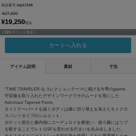
商品番号
mp13348
¥
27,500
¥
19,250
税込
[
193
ポイント進呈 ]
カートへ入れる
アイテム説明
素材
寸法
“TIME TRAVELER-をコレクションテーマに掲げる今季のglamb、
宇宙服を取り入れたデザインワークでそのムードを形にした
Astronaut Tapered Pants。
タイトテーパードを描くボディは膝に切り替えを加えたモトクロ
スパンツタイプのシルエット。
ポケット部分と膝内側にコーデュロイを横使い、後ろ腿にはリブ
を配することでレトロSFを思わせる佇まいを生み出しました。
テキスタイルにはストレッチ混生地を使用しており着用感もイー