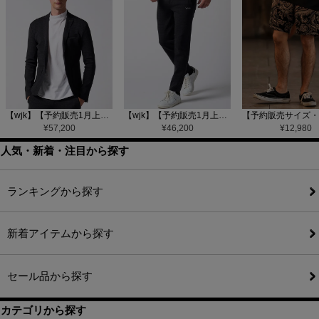
【wjk】【予約販売1月上旬～中旬入荷】function knit jacket(jacquard check) ニットジャケット(207 mw08j)
【wjk】【予約販売1月上旬～中旬入荷】function knit easy slacks(jacquard check) ニットイージーパンツ(504 mw08j)
¥
57,200
¥
46,200
¥
12,980
人気・新着・注目から探す
ランキングから探す
新着アイテムから探す
セール品から探す
カテゴリから探す