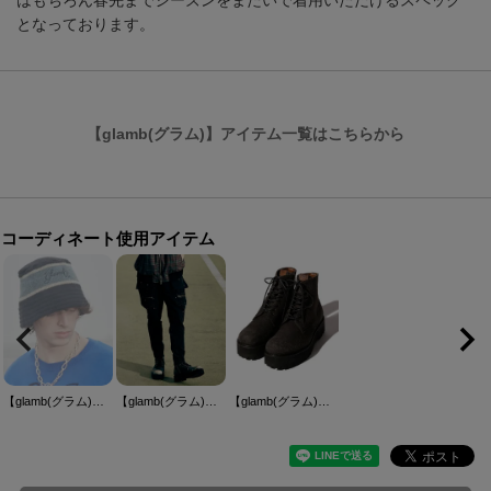
はもちろん春先までシーズンをまたいで着用いただけるスペック
となっております。
【glamb(グラム)】アイテム一覧はこちらから
コーディネート使用アイテム
【glamb(グラム)】Rebirth Bucket Hat リバースバケットハット(GB0425-CP02)
【glamb(グラム)】Snow Wash Cargo Pants スノーウォッシュカーゴパンツ(GB0425-P02)
【glamb(グラム)】Craft Lace Up Boots クラフトレースアップブーツ(GB0425-AC03)