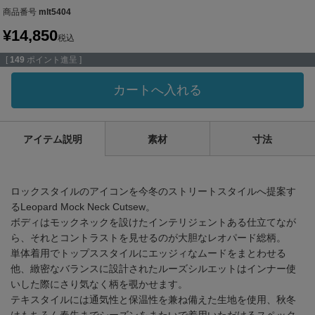
商品番号
mlt5404
¥
14,850
税込
[
149
ポイント進呈 ]
カートへ入れる
アイテム説明
素材
寸法
ロックスタイルのアイコンを今冬のストリートスタイルへ提案す
るLeopard Mock Neck Cutsew。
ボディはモックネックを設けたインテリジェントある仕立てなが
ら、それとコントラストを見せるのが大胆なレオパード総柄。
単体着用でトップススタイルにエッジィなムードをまとわせる
他、緻密なバランスに設計されたルーズシルエットはインナー使
いした際にさり気なく柄を覗かせます。
テキスタイルには通気性と保温性を兼ね備えた生地を使用、秋冬