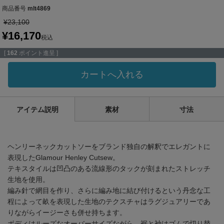
商品番号
mlt4869
¥
23,100
¥
16,170
税込
[
162
ポイント進呈 ]
カートへ入れる
アイテム説明
素材
寸法
ヘンリーネックカットソーをブランド独自の解釈でエレガントに
表現したGlamour Henley Cutsew。
テキスタイルは凹凸のある流線形のタックが刻まれたストレッチ
生地を使用。
編み針で網目を作り、さらに編み地に結び付けるという丹念な工
程によって畝を表現した生地のテクスチャはラグジュアリーであ
りながらイージーさも併せ持ちます。
ボディはルーズなオーバーサイズながら、裾と袖はゴムで切り替