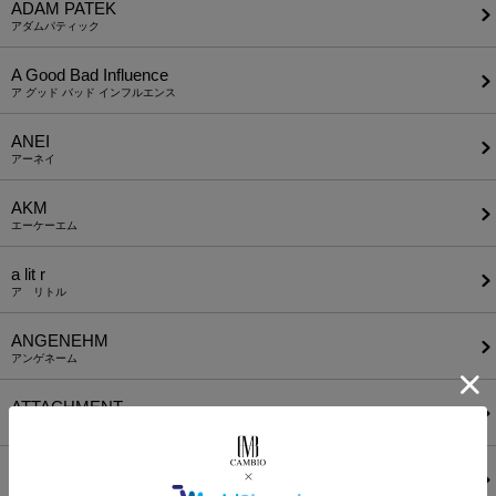
ADAM PATEK
アダムパティック
A Good Bad Influence
ア グッド バッド インフルエンス
ANEI
アーネイ
AKM
エーケーエム
a lit r
ア リトル
ANGENEHM
アンゲネーム
ATTACHMENT
アタッチメント
AUI NITE
アウィナイト