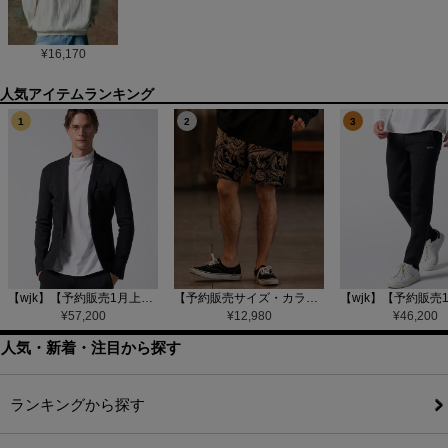
¥
16,170
1
2
3
【wjk】【予約販売1月上旬～中旬入荷】function knit jacket(jacquard check) ニットジャケット(207 mw08j)
【予約販売サイズ・カラーにより納期異なる】【CAMBIO(カンビオ)】Gobelin Short Pants ショートパンツ(CAM25SS-002)
¥
57,200
¥
12,980
¥
46,200
人気・新着・注目から探す
ランキングから探す