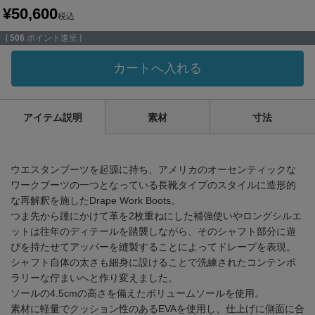
¥
50,600
税込
[
506
ポイント進呈 ]
カートへ入れる
アイテム説明
素材
寸法
ウエスタンブーツを起源に持ち、アメリカのオーセンティックな
ワークブーツの一つとなっている長靴タイプのスタイルに造形的
な再解釈を施したDrape Work Boots。
つま先から踵にかけて革を2枚重ねにした補強使いやロングシルエ
ットは往年のディテールを踏襲しながら、そのシャフト部分に遊
びを持たせてアッパーを縫製することによってドレープを表現。
シャフト自体の太さも細身に設けることで洗練されたコンテンポ
ラリーな佇まいへと作り変えました。
ソールの4.5cmの高さを備えたボリュームソールを使用。
素材に軽量でクッション性のあるEVAを使用し、仕上げに側面に合