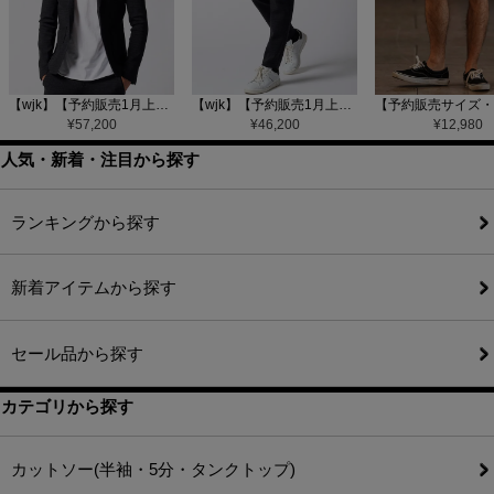
【wjk】【予約販売1月上旬～中旬入荷】function knit jacket(jacquard check) ニットジャケット(207 mw08j)
【wjk】【予約販売1月上旬～中旬入荷】function knit easy slacks(jacquard check) ニットイージーパンツ(504 mw08j)
¥
57,200
¥
46,200
¥
12,980
人気・新着・注目から探す
ランキングから探す
新着アイテムから探す
セール品から探す
カテゴリから探す
カットソー(半袖・5分・タンクトップ)