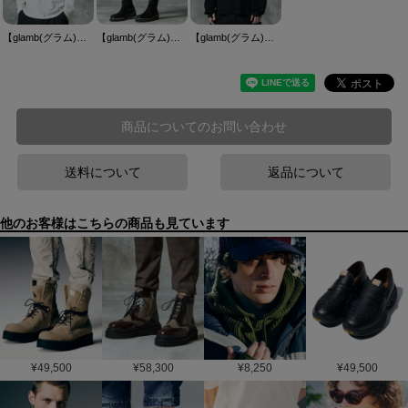
【glamb(グラム)】Loose Neck Long Sleeves T-Shirt ルーズネックロングスリーブＴシャツ(GB0325-CS17)
【glamb(グラム)】Sarrouel Rib Cropped Pants サルエルリブクロップドパンツ(GB0325-P13)
【glamb(グラム)】All Purpose Waffle Cutsew オールパーポーズワッフルカットソー(GB0325-CS22)
商品についてのお問い合わせ
送料について
返品について
他のお客様はこちらの商品も見ています
¥
49,500
¥
58,300
¥
8,250
¥
49,500