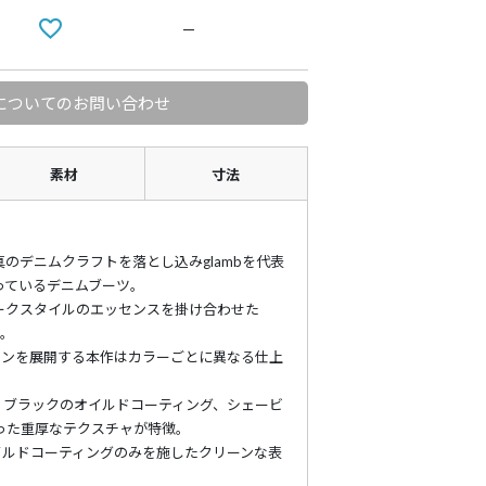
—
についてのお問い合わせ
素材
寸法
のデニムクラフトを落とし込みglambを代表
っているデニムブーツ。
ークスタイルのエッセンスを掛け合わせた
場。
ョンを展開する本作はカラーごとに異なる仕上
。
ーチ、ブラックのオイルドコーティング、シェービ
った重厚なテクスチャが特徴。
オイルドコーティングのみを施したクリーンな表