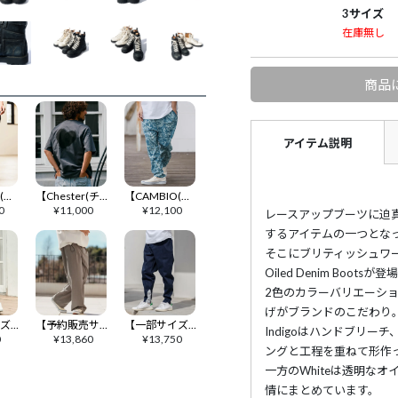
3サイズ
在庫無し
商品
アイテム説明
【CAMBIO(カンビオ)】Sarouel Cropped Jogger Pants ジョガーパンツ(S68826cmb)
【Chester(チェスター)】【予約販売サイズ・カラーにより納期異なる】グランジハート バックプリント Tシャツ(10014)
【CAMBIO(カンビオ)】【予約販売サイズ・カラーにより納期異なる】Lightweight Fabric Classic Paisley Balloon Pants バルーンパンツ(CAM26SS-016)
0
¥
11,000
¥
12,100
レースアップブーツに迫真
するアイテムの一つとな
そこにブリティッシュワ
Oiled Denim Bootsが登
2色のカラーバリエーシ
げがブランドのこだわり
【一部サイズカラー予約販売8月下旬～9月上旬入荷】【CAMBIO(カンビオ)】Stretch Saruel Tight Tapered Pants サルエルパンツ(89BA-023-cmb21)
【予約販売サイズ・カラーにより納期異なる】【CAMBIO(カンビオ)】ストライプワイドスラックスパンツ(BP-BES0046)
【一部サイズカラー予約販売9月中旬～下旬入荷】【CAMBIO(カンビオ)】ツイル裾リブテーパードパンツ(HLCM0230)
Indigoはハンドブリ
0
¥
13,860
¥
13,750
ングと工程を重ねて形作
一方のWhiteは透明な
情にまとめています。