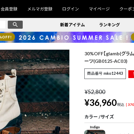
会員登録
メルマガ登録
ログイン
マイページ
クーポ
新着アイテム
ランキング
30%OFF【glamb(グラム
ーツ(GB0125-AC03)
商品番号
mko12443
¥
52,800
¥
36,960
税込
[
370
カラー
サイズ
Indigo