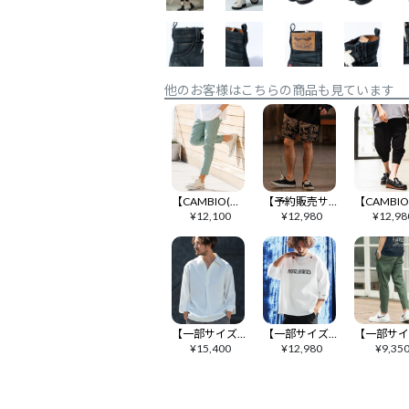
他のお客様はこちらの商品も見ています
【CAMBIO(カンビオ)】【予約販売カラー・サイズにより納期異なる】 オールラウンドストレッチテーパードパンツ(BP-BFS0086)
【予約販売サイズ・カラーにより納期異なる】【CAMBIO(カンビオ)】Gobelin Short Pants ショートパンツ(CAM25SS-002)
¥
12,100
¥
12,980
¥
12,98
【一部サイズカラー予約販売9月中旬～下旬入荷】【Magine(マージン)】Skipper & pullover design 3-4 Sleeve shirt シャツ(MGN-241-2-017)
【一部サイズカラー予約販売9月下旬～10月上旬入荷】【ANGENEHM(アンゲネーム)】Interlock Fabric 3-4 Sleeve T-shirt 7分袖カットソー(AG06-009scg)
¥
15,400
¥
12,980
¥
9,35