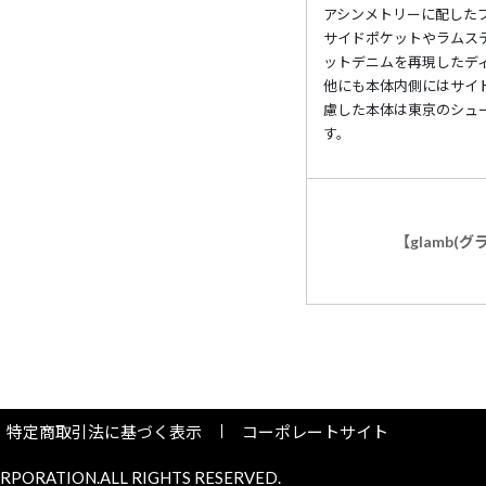
アシンメトリーに配した
サイドポケットやラムス
ットデニムを再現したデ
他にも本体内側にはサイ
慮した本体は東京のシュ
す。
【glamb(
特定商取引法に基づく表示
コーポレートサイト
PORATION.ALL RIGHTS RESERVED.