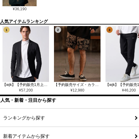
¥
36,190
1
2
3
【wjk】【予約販売1月上旬～中旬入荷】function knit jacket(jacquard check) ニットジャケット(207 mw08j)
【予約販売サイズ・カラーにより納期異なる】【CAMBIO(カンビオ)】Gobelin Short Pants ショートパンツ(CAM25SS-002)
¥
57,200
¥
12,980
¥
46,200
人気・新着・注目から探す
ランキングから探す
新着アイテムから探す