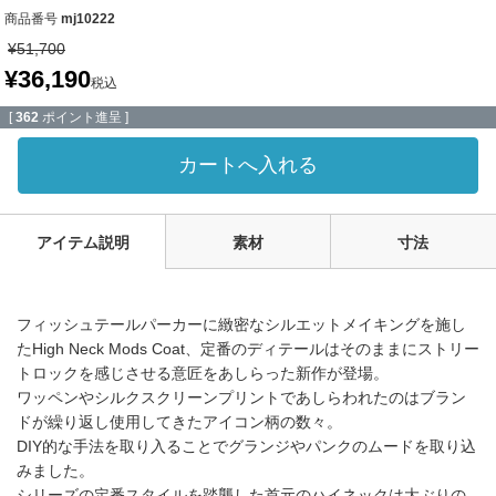
商品番号
mj10222
¥
51,700
¥
36,190
税込
[
362
ポイント進呈 ]
カートへ入れる
アイテム説明
素材
寸法
フィッシュテールパーカーに緻密なシルエットメイキングを施し
たHigh Neck Mods Coat、定番のディテールはそのままにストリー
トロックを感じさせる意匠をあしらった新作が登場。
ワッペンやシルクスクリーンプリントであしらわれたのはブラン
ドが繰り返し使用してきたアイコン柄の数々。
DIY的な手法を取り入ることでグランジやパンクのムードを取り込
みました。
シリーズの定番スタイルを踏襲した首元のハイネックは大ぶりの