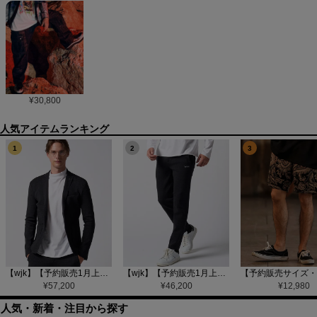
¥
30,800
1
2
3
【wjk】【予約販売1月上旬～中旬入荷】function knit jacket(jacquard check) ニットジャケット(207 mw08j)
【wjk】【予約販売1月上旬～中旬入荷】function knit easy slacks(jacquard check) ニットイージーパンツ(504 mw08j)
¥
57,200
¥
46,200
¥
12,980
人気・新着・注目から探す