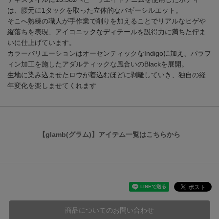
は、腰元に1タックを取った立体的なバギーシルエット。
そこへ熟練の職人が手作業で削りを加えることでリアルなヒゲや
縦落ちを表現、アイコニックなディテールを説得力に満ちた佇ま
いに仕上げています。
カラーバリエーションはオーセンティックなIndigoに加え、パラフ
ィン加工を施したアダルティックな風合いのBlackを展開。
生地に染み込ませたロウが着込むほどに剥離していき、独自の経
年変化を楽しませてくれます
【glamb(グラム)】アイテム一覧はこちらから
商品についてのお問い合わせ