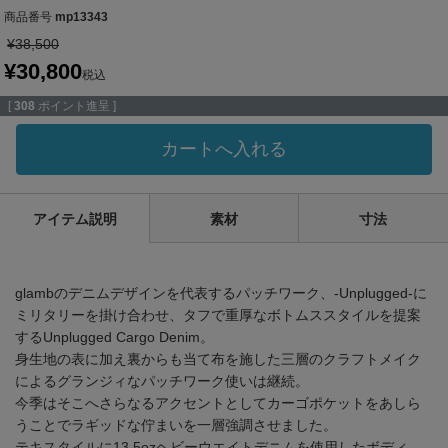
商品番号
mp13343
¥
38,500
¥
30,800
税込
[
308
ポイント進呈 ]
カートへ入れる
アイテム説明
素材
寸法
glambのデニムデザインを代表するパッチワーク、-Unplugged-に
ミリタリーを掛け合わせ、タフで重厚なボトムススタイルを提案
するUnplugged Cargo Denim。
身生地の表に加え裏からも当て布を施した三層のクラフトメイク
によるグランジィなパッチワーク使いは継続。
今季はそこへさらなるアクセントとしてカーゴポケットをあしら
うことでラギッドな佇まいを一層強調させました。
テキスタイルに13.5ozヘビーウエイトデニムを使用したボディ