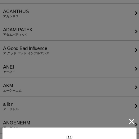
ACANTHUS
アカンサス
ADAM PATEK
アダムパティック
A Good Bad Influence
ア グッド バッド インフルエンス
ANEI
アーネイ
AKM
エーケーエム
a lit r
ア リトル
ANGENEHM
アンゲネーム