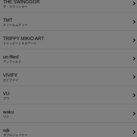
THE SWINGGGR
ザ・スウィンガー
TMT
ティーエムティー
TRIPPY MIKIO ART
トリッピーミキオアート
un-filled
アンフィルド
VIVIFY
ビビファイ
VU
ブウ
waku
ワク
wjk
ダブルジェーケー