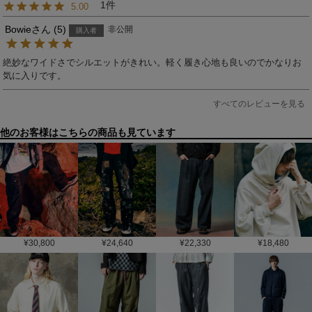
1
5.00
Bowie
5
非公開
購入者
絶妙なワイドさでシルエットがきれい。軽く履き心地も良いのでかなりお
気に入りです。
すべてのレビューを見る
他のお客様はこちらの商品も見ています
¥
30,800
¥
24,640
¥
22,330
¥
18,480