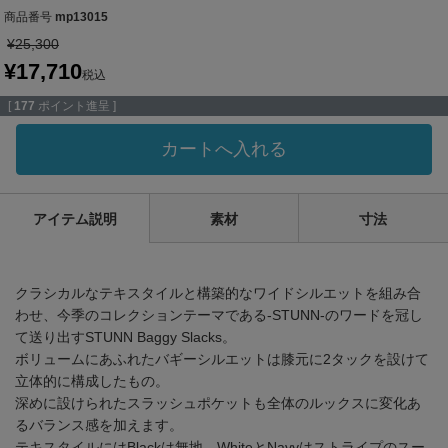
商品番号
mp13015
¥
25,300
¥
17,710
税込
[
177
ポイント進呈 ]
カートへ入れる
アイテム説明
素材
寸法
クラシカルなテキスタイルと構築的なワイドシルエットを組み合
わせ、今季のコレクションテーマである-STUNN-のワードを冠し
て送り出すSTUNN Baggy Slacks。
ボリュームにあふれたバギーシルエットは膝元に2タックを設けて
立体的に構成したもの。
深めに設けられたスラッシュポケットも全体のルックスに変化あ
るバランス感を加えます。
テキスタイルにはBlackは無地、WhiteとNavyはストライプのスー