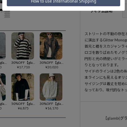
アイテム説明
ストリートの不動の存在
に演出するGlitter Monogr
首元と裾をスカジャンライ
ロゴを散りばめたモノグ
円形と光の柄使いがミラ
50%OFF【glamb(グラム)】Casino Monogram Pants モノグラムジャージポリーパンツ(GB0324-P09)
30%OFF【glamb(グラム)】Fluff Border Knit フラフボーダーニット(GB0125-KNT09)
30%OFF【glamb(グラム)】Asymmetry Layered Hoodie アシンメトリーレイヤードフーディ(GB0125-CS21)
りとなっております。
0
¥
17,710
¥
20,020
サイドのラインは2色の糸
本ラインにも見えるオリ
サイジングは着丈を短め
なっており、現代的なト
30%OFF【glamb(グラム)】STUNN Hoodie スタンフーディ(GB0125-CS01)
50%OFF【glamb(グラム)】Velour Mock Neck Cutsew ベロアモックネックカットソー(GB0424-CS19)
30%OFF【glamb(グラム)】Glamour Henley Cutsew グラマーヘンリーカットソー(GB0424-CS22)
0
¥
6,875
¥
16,170
【glamb(