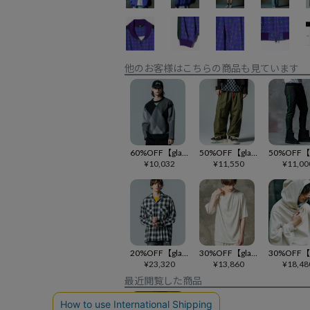
他のお客様はこちらの商品も見ています
60%OFF【glamb(グラム)】Jester Pullover Knit ジェスタープルオーバーニット(GB0323-KNT09)
50%OFF【glamb(グラム)】Baggy Military Pants バギーミリタリーパンツ(GB0224-P09)
¥
10,032
¥
11,550
¥
11,00
20%OFF【glamb(グラム)】Damage Check Shirt ダメージアンドパールシャツ(GB0125-SH09)
30%OFF【glamb(グラム)】STUNN Willow Crepe Cutsew スタンウィロークレープカットソー(GB0125-CS02)
¥
23,320
¥
13,860
¥
18,48
最近閲覧した商品