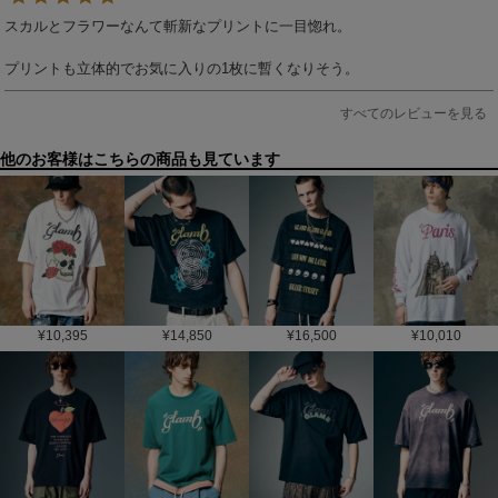
スカルとフラワーなんて斬新なプリントに一目惚れ。

プリントも立体的でお気に入りの1枚に暫くなりそう。
すべてのレビューを見る
他のお客様はこちらの商品も見ています
¥
10,395
¥
14,850
¥
16,500
¥
10,010