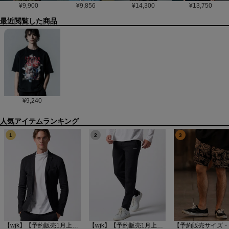
¥
9,900
¥
9,856
¥
14,300
¥
13,750
最近閲覧した商品
¥
9,240
1
2
3
【wjk】【予約販売1月上旬～中旬入荷】function knit jacket(jacquard check) ニットジャケット(207 mw08j)
【wjk】【予約販売1月上旬～中旬入荷】function knit easy slacks(jacquard check) ニットイージーパンツ(504 mw08j)