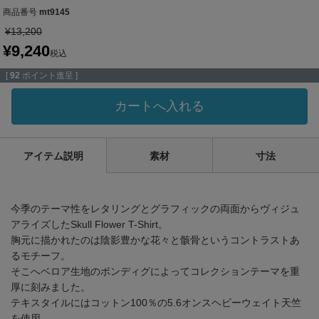
商品番号
mt9145
¥
13,200
¥
9,240
税込
[
92
ポイント進呈 ]
カートへ入れる
アイテム説明
素材
寸法
今季のテーマ性をレタリングとグラフィックの両面からヴィジュ
アライズしたSkull Flower T-Shirt。
胸元に描かれたのは陰影豊かな花々と骸骨というコントラストあ
るモチーフ。
そこへベロア生地のボンディグによってコレクションテーマを重
厚に刻みました。
テキスタイルにはコットン100％の5.6オンスヘビーウェイト天竺
を使用。