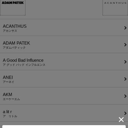
ACANTHUS
アカンサス
ADAM PATEK
アダムパティック
A Good Bad Influence
ア グッド バッド インフルエンス
ANEI
アーネイ
AKM
エーケーエム
a lit r
ア リトル