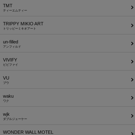
TMT
ティーエムティー
TRIPPY MIKIO ART
トリッピーミキオアート
un-filled
アンフィルド
VIVIFY
ビビファイ
VU
ブウ
waku
ワク
wjk
ダブルジェーケー
WONDER WALL MOTEL