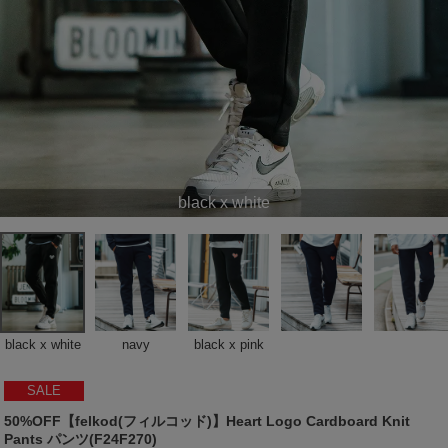
black x white
black x white
navy
black x pink
SALE
50%OFF【felkod(フィルコッド)】Heart Logo Cardboard Knit
Pants パンツ(F24F270)