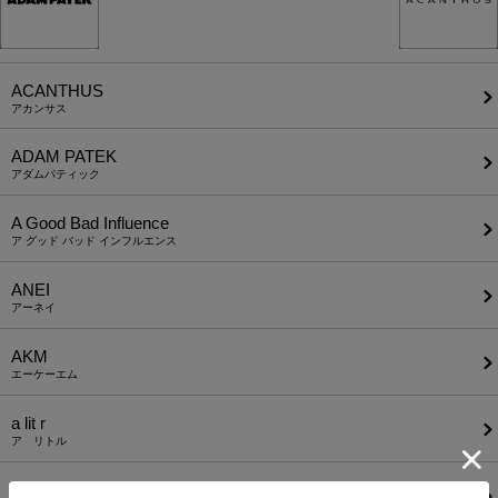
ACANTHUS
アカンサス
ADAM PATEK
アダムパティック
A Good Bad Influence
ア グッド バッド インフルエンス
ANEI
アーネイ
AKM
エーケーエム
a lit r
ア リトル
ANGENEHM