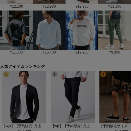
¥
12,100
¥
12,980
¥
12,980
¥
12,100
¥
11,000
¥
15,400
¥
12,980
¥
9,350
1
2
3
【wjk】【予約販売1月上旬～中旬入荷】function knit jacket(jacquard check) ニットジャケット(207 mw08j)
【wjk】【予約販売1月上旬～中旬入荷】function knit easy slacks(jacquard check) ニットイージーパンツ(504 mw08j)