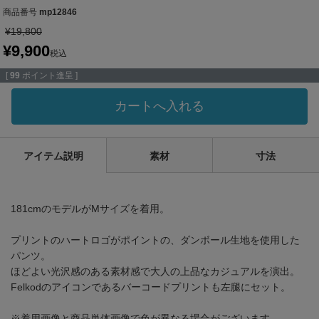
商品番号
mp12846
¥
19,800
¥
9,900
税込
[
99
ポイント進呈 ]
カートへ入れる
アイテム説明
素材
寸法
181cmのモデルがMサイズを着用。
プリントのハートロゴがポイントの、ダンボール生地を使用した
パンツ。
ほどよい光沢感のある素材感で大人の上品なカジュアルを演出。
Felkodのアイコンであるバーコードプリントも左腿にセット。
※着用画像と商品単体画像で色が異なる場合がございます。