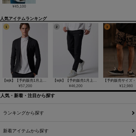
¥
45,100
1
2
3
【wjk】【予約販売1月上旬～中旬入荷】function knit jacket(jacquard check) ニットジャケット(207 mw08j)
【wjk】【予約販売1月上旬～中旬入荷】function knit easy slacks(jacquard check) ニットイージーパンツ(504 mw08j)
¥
57,200
¥
46,200
¥
12,980
人気・新着・注目から探す
ランキングから探す
新着アイテムから探す