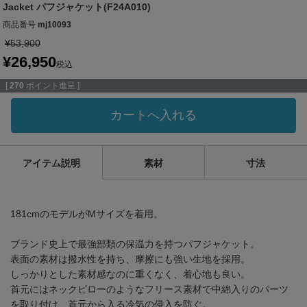
Jacket パフジャケット(F24A010)
商品番号
mj10093
¥
53,900
¥
26,950
税込
[
270
ポイント進呈 ]
カートへ入れる
アイテム説明
素材
寸法
181cmのモデルがMサイズを着用。
ブランド史上で最強部類の保温力を持つパフジャケット。
表面の素材は撥水性を持ち、摩擦にも強い生地を採用。
しっかりとした素材感なのに重くなく、着心地も良い。
首元にはネックピローのようなフリース素材で中綿入りのパーツ
を取り付け、首元から入る冷気の侵入を防ぐ。