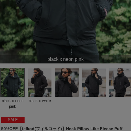
black x neon pink
black x neon
black x white
pink
SALE
50%OFF【felkod(フィルコッド)】Neck Pillow Like Fleece Puff