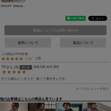
50%OFF【felkod(フィルコッド)】Switching Accents Cardboard Easy Pants イージーパンツ(F24A080)
商品についてのお問い合わせ
送料について
返品について
1
5.00
TF
3
神奈川県
40代
男性
購入者
すべてのレビューを見る
他のお客様はこちらの商品も見ています