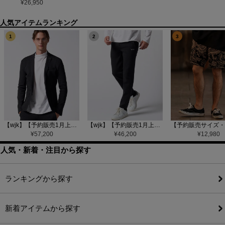
¥
26,950
1
2
3
【wjk】【予約販売1月上旬～中旬入荷】function knit jacket(jacquard check) ニットジャケット(207 mw08j)
【wjk】【予約販売1月上旬～中旬入荷】function knit easy slacks(jacquard check) ニットイージーパンツ(504 mw08j)
¥
57,200
¥
46,200
¥
12,980
人気・新着・注目から探す
ランキングから探す
新着アイテムから探す