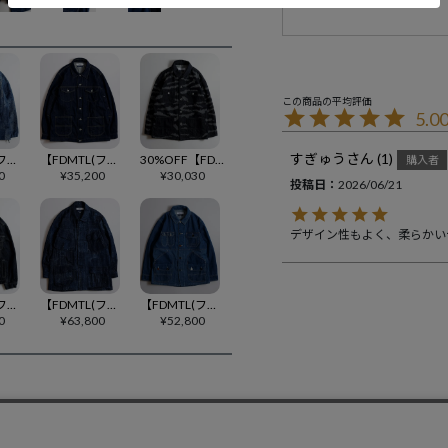
5.0
すぎゅう
1
【FDMTL(ファンダメンタル)】BORO JAQUARD COACH RINSE コーチジャケット(FA25JK47R)
【FDMTL(ファンダメンタル)】THIRD JACKET RINSE ジャケット(FA26JK13R)
30%OFF【FDMTL(ファンダメンタル)】TIGER SASHIKO COVERALL JACKET RINSE ジャケット(FA25-JK29R)
購入者
0
¥
35,200
¥
30,030
投稿日
2026/06/21
【FDMTL(ファンダメンタル)】THIRD THIRD JACKET RINSE デニムジャケット(FA25JK33R-IND)
【FDMTL(ファンダメンタル)】BORO MILITARY JACKET RINSE ミリタリージャケット(FA26JK27R)
【FDMTL(ファンダメンタル)】PACHWORK COVERALL JACKET 3YR WASH カバーオール ジャケット(FA26JK12U)
0
¥
63,800
¥
52,800