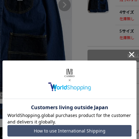
4サイズ
在庫無し
5サイズ
在庫無し
商品
アイテム説明
GO
--
【FDMTL(ファ