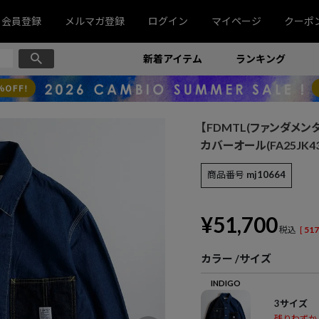
会員登録
メルマガ登録
ログイン
マイページ
クーポ
新着アイテム
ランキング
【FDMTL(ファンダメンタル)
カバーオール(FA25JK43
商品番号
mj10664
¥
51,700
税込
[
517
カラー
サイズ
INDIGO
3サイズ
残りわずか