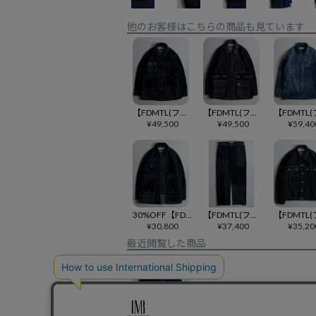
他のお客様はこちらの商品も見ています
【FDMTL(ファンダメンタル)】PACHWORK COVERALL JACKET RINSE カバーオール ジャケット(FA26JK12R)
【FDMTL(ファンダメンタル)】COVERALL JACKET RINSE カバーオール ジャケット(FA26JK31R)
¥
49,500
¥
49,500
¥
59,40
30%OFF【FDMTL(ファンダメンタル)】COVERALL JACKET RINSE ジャケット(FA25-JK11R)
【FDMTL(ファンダメンタル)】PATCHWORK WIDE PANTS RINSE パッチワークワイドパンツ(FA25PN32R)
¥
30,800
¥
37,400
¥
35,20
最近閲覧した商品