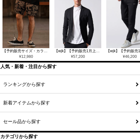
【予約販売サイズ・カラーにより納期異なる】【CAMBIO(カンビオ)】Gobelin Short Pants ショートパンツ(CAM25SS-002)
【wjk】【予約販売1月上旬～中旬入荷】function knit jacket(jacquard check) ニットジャケット(207 mw08j)
¥
12,980
¥
57,200
¥
46,200
人気・新着・注目から探す
ランキングから探す
新着アイテムから探す
セール品から探す
カテゴリから探す