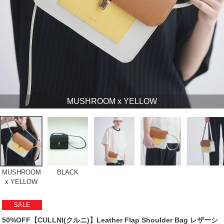
MUSHROOM x YELLOW
MUSHROOM
BLACK
x YELLOW
SALE
50%OFF【CULLNI(クルニ)】Leather Flap Shoulder Bag レザーシ