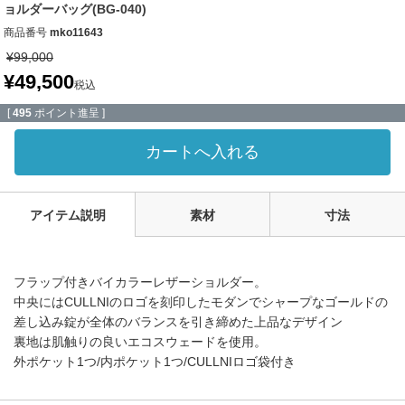
ョルダーバッグ(BG-040)
商品番号
mko11643
¥
99,000
¥
49,500
税込
[
495
ポイント進呈 ]
カートへ入れる
アイテム説明
素材
寸法
フラップ付きバイカラーレザーショルダー。
中央にはCULLNIのロゴを刻印したモダンでシャープなゴールドの
差し込み錠が全体のバランスを引き締めた上品なデザイン
裏地は肌触りの良いエコスウェードを使用。
外ポケット1つ/内ポケット1つ/CULLNIロゴ袋付き