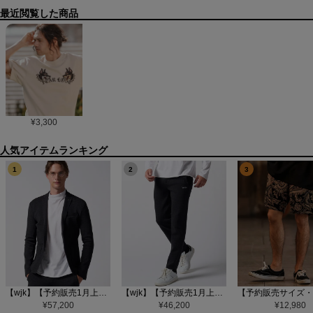
最近閲覧した商品
¥
3,300
1
2
3
【wjk】【予約販売1月上旬～中旬入荷】function knit jacket(jacquard check) ニットジャケット(207 mw08j)
【wjk】【予約販売1月上旬～中旬入荷】function knit easy slacks(jacquard check) ニットイージーパンツ(504 mw08j)
¥
57,200
¥
46,200
¥
12,980