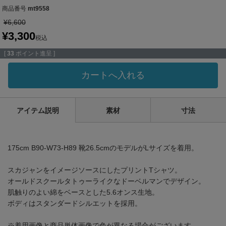
商品番号
mt9558
¥
6,600
¥
3,300
税込
[
33
ポイント進呈 ]
カートへ入れる
アイテム説明
素材
寸法
175cm B90-W73-H89 靴26.5cmのモデルがLサイズを着用。
スカジャンをイメージソースにしたプリントTシャツ。
オールドスクールタトゥーライクなドーベルマンでデザイン。
肌触りのよい綿をベースとした5.6オンス生地。
ボディはスタンダードシルエットを採用。
※着用画像と商品単体画像で色が異なる場合がございます。