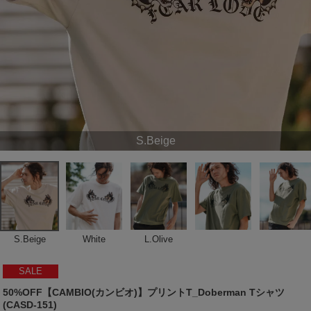
S.Beige
S.Beige
White
L.Olive
SALE
50%OFF【CAMBIO(カンビオ)】プリントT_Doberman Tシャツ
(CASD-151)