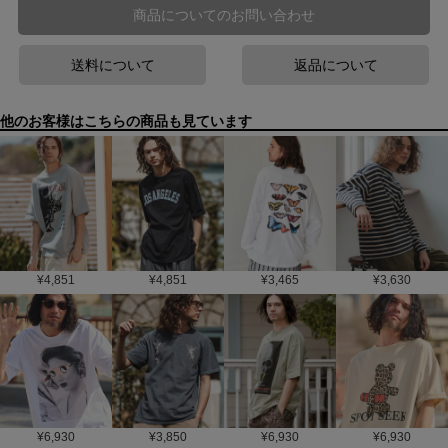
商品についてのお問い合わせ
送料について
返品について
他のお客様はこちらの商品も見ています
¥
4,851
¥
4,851
¥
3,465
¥
3,630
¥
6,930
¥
3,850
¥
6,930
¥
6,930