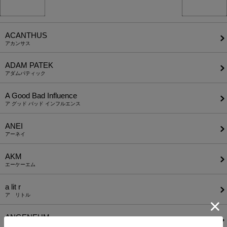
ACANTHUS
アカンサス
ADAM PATEK
アダムパティック
A Good Bad Influence
ア グッド バッド インフルエンス
ANEI
アーネイ
AKM
エーケーエム
a lit r
ア リトル
ANGENEHM
アンゲネーム