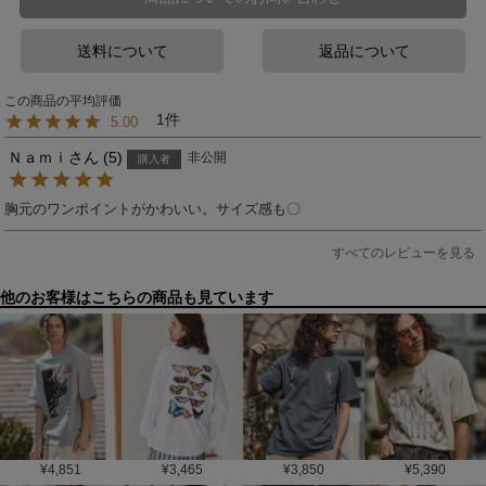
送料について
返品について
1
5.00
Ｎａｍｉ
5
非公開
購入者
胸元のワンポイントがかわいい。サイズ感も〇
すべてのレビューを見る
他のお客様はこちらの商品も見ています
¥
4,851
¥
3,465
¥
3,850
¥
5,390