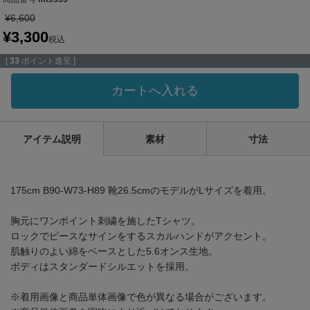
¥
6,600
¥
3,300
税込
[
33
ポイント進呈 ]
カートへ入れる
アイテム説明
素材
寸法
175cm B90-W73-H89 靴26.5cmのモデルがLサイズを着用。
胸元にワンポイント刺繍を施したTシャツ。
ロックでピースなサインをするスカルハンドがアクセント。
肌触りのよい綿をベースとした5.6オンス生地。
ボディはスタンダードシルエットを採用。
※着用画像と商品単体画像で色が異なる場合がございます。