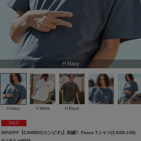
H.Navy
H.Navy
V.White
H.Black
SALE
50%OFF【CAMBIO(カンビオ)】刺繍T_Peace Tシャツ(CASD-148)
商品番号
mt9555