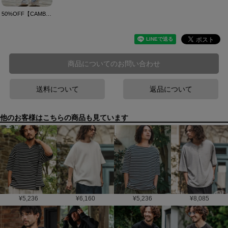
50%OFF【CAMBIO(カンビオ)】Tricot Waffle Short Pants ショートパンツ(S43625cmb)
商品についてのお問い合わせ
送料について
返品について
他のお客様はこちらの商品も見ています
¥
5,236
¥
6,160
¥
5,236
¥
8,085