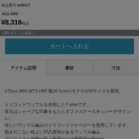
商品番号
mt9427
¥
11,880
¥
8,316
税込
[
83
ポイント進呈 ]
カートへ入れる
アイテム説明
素材
寸法
175cm B90-W73-H89 靴26.5cmのモデルがMサイズを着用。
トリコットワッフルを使用したT-shirtです。
首元はシャープな印象をもたらすファスナースキッパーデザイン
に。
珍しいワッフル編みのトリコットジャージーを使用しています。
飽きのこない程よい凹凸表情があるワッフル編み。
ポリエステル混率が高く軽量なので着用感も軽やか。