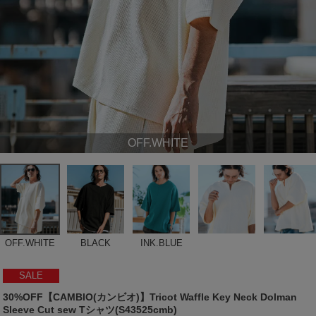
OFF.WHITE
OFF.WHITE
BLACK
INK.BLUE
SALE
30%OFF【CAMBIO(カンビオ)】Tricot Waffle Key Neck Dolman
Sleeve Cut sew Tシャツ(S43525cmb)