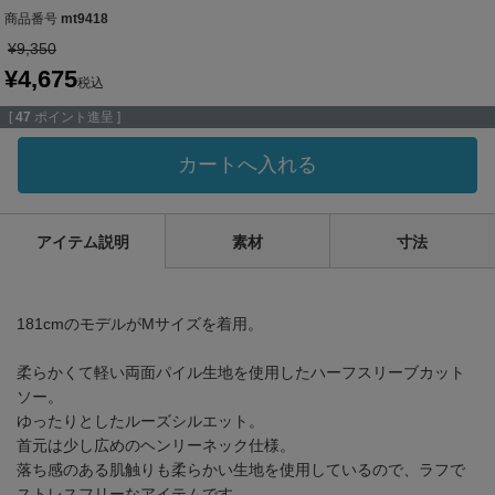
商品番号
mt9418
¥
9,350
¥
4,675
税込
[
47
ポイント進呈 ]
カートへ入れる
アイテム説明
素材
寸法
181cmのモデルがMサイズを着用。
柔らかくて軽い両面パイル生地を使用したハーフスリーブカット
ソー。
ゆったりとしたルーズシルエット。
首元は少し広めのヘンリーネック仕様。
落ち感のある肌触りも柔らかい生地を使用しているので、ラフで
ストレスフリーなアイテムです。