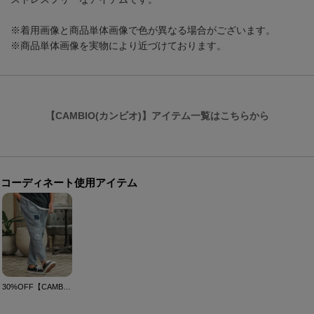
※着用画像と商品単体画像で色が異なる場合がございます。
※商品単体画像を実物により近づけております。
【CAMBIO(カンビオ)】アイテム一覧はこちらから
コーディネート使用アイテム
30%OFF【CAMBIO(カンビオ)】 Heritage Hickory Stripe Distressed Pants ヒッコリーパンツ(S40525cmb)