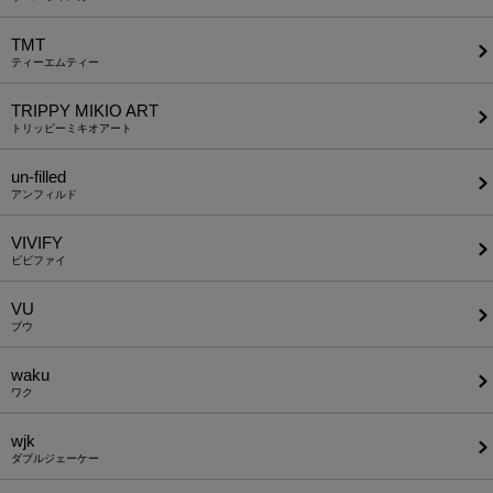
TMT
ティーエムティー
TRIPPY MIKIO ART
トリッピーミキオアート
un-filled
アンフィルド
VIVIFY
ビビファイ
VU
ブウ
waku
ワク
wjk
ダブルジェーケー