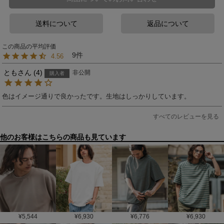
送料について
返品について
9
4.56
とも
4
非公開
購入者
色はイメージ通りで良かったです。生地はしっかりしています。
すべてのレビューを見る
他のお客様はこちらの商品も見ています
¥
5,544
¥
6,930
¥
6,776
¥
6,930