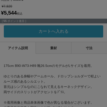
¥
7,920
¥
5,544
税込
[
55
ポイント進呈 ]
カートへ入れる
アイテム説明
素材
寸法
175cm B90-W73-H89 靴26.5cmのモデルがLサイズを着用。
ゆとりのある身幅やアームホール、ドロップショルダーで程よい
ルーズ感のあるシルエット。
首元はシンプルなのにこなれて見えるキーネックデザイン。
両サイドのスリットがアクセントをﾌﾟﾗｽ。
※着用画像と商品単体画像で色が異なる場合がございます。