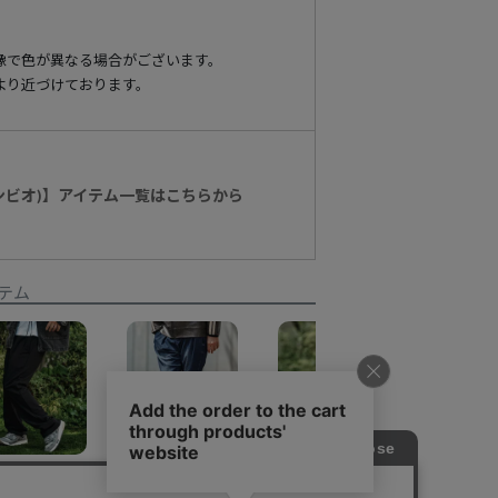
像で色が異なる場合がございます。
より近づけております。
カンビオ)】アイテム一覧はこちらから
テム
【CAMBIO(カンビオ)】Semi Flare Silhouette Sweat Pants スウェットパンツ(A50725cmb)
【CAMBIO(カンビオ)】Stretch Denim Ribbed Hem Pants デニムパンツ(A50825cmb)
【CAMBIO(カンビオ)】Sheep Like Boa Synthetic Leather Side Zip Jogger Pants レザージョガーパンツ(MIU-252-021)
¥
10,780
¥
12,980
¥
14,300