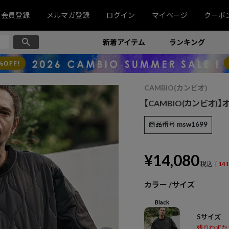
会員登録
メルマガ登録
ログイン
マイページ
クーポ
新着アイテム
ランキング
CAMBIO(カンビオ)
【CAMBIO(カンビオ)】
商品番号
msw1699
¥
14,080
税込
[
141
カラー
サイズ
Black
Sサイズ
残りわずか