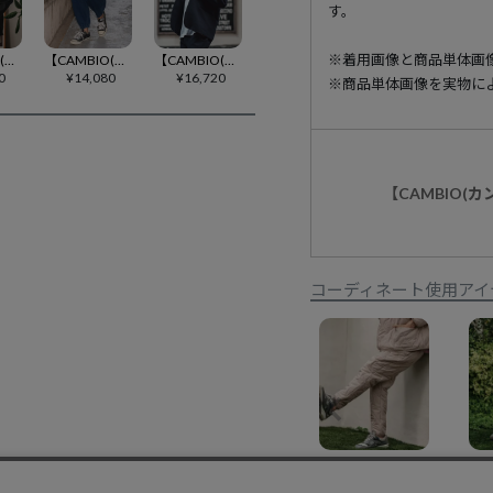
す。
※着用画像と商品単体画
【CAMBIO(カンビオ)】ストレッチデニムリブブルゾン(CMB-R0174)
【CAMBIO(カンビオ)】 カットデニムジョガーパンツ(CMB-R0179)
【CAMBIO(カンビオ)】リラックスポンチノーカラージャケット(CMB-R0176)
0
¥
14,080
¥
16,720
※商品単体画像を実物に
【CAMBIO(
コーディネート使用アイ
【CAMBIO(カンビオ)】オニオンキルトパンツ(CMB-R0166)
¥
14,080