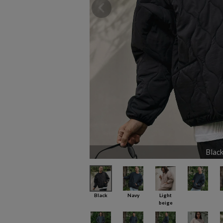
Blac
Black
Navy
Light
beige