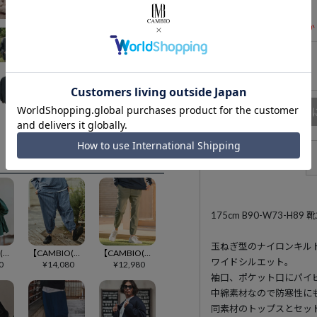
Mサイズ
残りわずか
Lサイズ
商品
アイテム説明
175cm B90-W73-H
玉ねぎ型のナイロンキル
【CAMBIO(カンビオ)】ストレッチジャガードジップシャツ(CMB-R0218)
【CAMBIO(カンビオ)】コットンリネンストライプバルーンパンツ(CMB-R0194)
【CAMBIO(カンビオ)】ストレッチナイロンテーパードジョガーパンツ(CMB-R0196)
ワイドシルエット。
0
¥
14,080
¥
12,980
袖口、ポケット口にパイ
中綿素材なので防寒性に
同素材のトップスとセッ