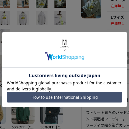
在庫無し
Lサイズ
在庫無し
XLサイズ
在庫無し
商品
アイテム説明
50%OFF【CAMBIO(カンビオ)】 プリントロンT -（蝶々）(CASD-068)
60%OFF【CAMBIO(カンビオ)】 ボンディングショートモッズコート(HLCM0172)
50%OFF【CAMBIO(カンビオ)】スキッパープルオーバーシャツ(BP-BDA0016)
5
¥
9,680
¥
5,500
175cm B90-W73-H8
ストリート育ちのバッド
ント裏起毛フーディー。
フーディの紐を蛍光カラ
60%OFF【CAMBIO(カンビオ)】ビッグフーデッドマウンテンパーカー(C10008)
60%OFF【CAMBIO(カンビオ)】メランジダメージカーディガン
50%OFF【CAMBIO(カンビオ)】バンドカラーチェックプルオーバーシャツ(BP-BDA0007)