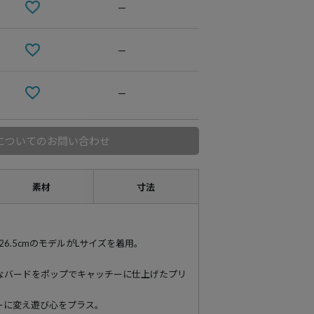
—
—
—
についてのお問い合わせ
素材
寸法
9 靴26.5cmのモデルがLサイズを着用。
なバードをポップでキャッチーに仕上げたプリ
ーに変え遊び心をプラス。