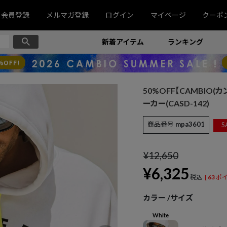
会員登録
メルマガ登録
ログイン
マイページ
クーポ
新着アイテム
ランキング
50%OFF【CAMBIO(カンビ
ーカー(CASD-142)
商品番号
mpa3601
S
¥
12,650
¥
6,325
税込
[
63
ポイ
カラー
サイズ
White