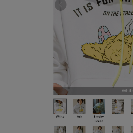
Whit
White
Ash
Smoky
Green