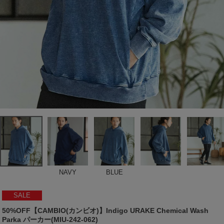
NAVY
BLUE
SALE
50%OFF【CAMBIO(カンビオ)】Indigo URAKE Chemical Wash
Parka パーカー(MIU-242-062)