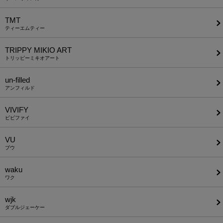
TMT
ティーエムティー
TRIPPY MIKIO ART
トリッピーミキオアート
un-filled
アンフィルド
VIVIFY
ビビファイ
VU
ブウ
waku
ワク
wjk
ダブルジェーケー