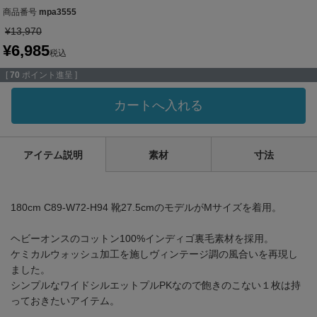
商品番号
mpa3555
¥
13,970
¥
6,985
税込
[
70
ポイント進呈 ]
カートへ入れる
アイテム説明
素材
寸法
180cm C89-W72-H94 靴27.5cmのモデルがMサイズを着用。
ヘビーオンスのコットン100%インディゴ裏毛素材を採用。
ケミカルウォッシュ加工を施しヴィンテージ調の風合いを再現し
ました。
シンプルなワイドシルエットプルPKなので飽きのこない１枚は持
っておきたいアイテム。