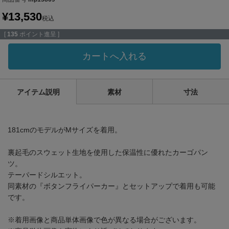
¥
13,530
税込
[
135
ポイント進呈 ]
カートへ入れる
アイテム説明
素材
寸法
181cmのモデルがMサイズを着用。
裏起毛のスウェット生地を使用した保温性に優れたカーゴパン
ツ。
テーパードシルエット。
同素材の『ボタンフライパーカー』とセットアップで着用も可能
です。
※着用画像と商品単体画像で色が異なる場合がございます。