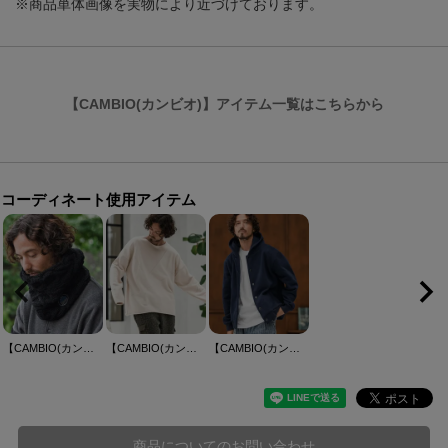
※商品単体画像を実物により近づけております。
【CAMBIO(カンビオ)】アイテム一覧はこちらから
コーディネート使用アイテム
【CAMBIO(カンビオ)】【HIMALAYAN CLIMBERS HAND-KNIT別注】手編みスヌード(CAHCK-F13)
【CAMBIO(カンビオ)】Random Patchwork Crew Neck Sweat Pullover スウェット(A54025cmb)
【CAMBIO(カンビオ)】裏起毛スウェットボタンフライパーカー(CMB-R0169)
商品についてのお問い合わせ