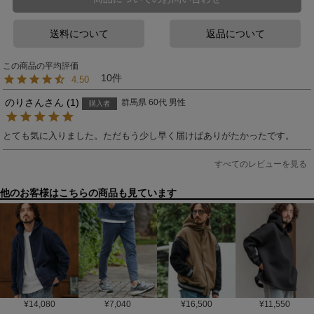
送料について
返品について
10
4.50
のりさん
1
群馬県
60代
男性
購入者
とても気に入りました。ただもう少し早く届けばありがたかったです。
すべてのレビューを見る
他のお客様はこちらの商品も見ています
¥
14,080
¥
7,040
¥
16,500
¥
11,550